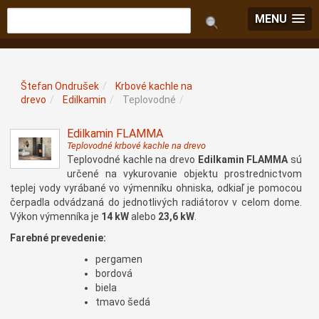
MENU
Štefan Ondrušek
/
Krbové kachle na
drevo
/
Edilkamin
/
Teplovodné
/
Edilkamin FLAMMA
Teplovodné krbové kachle na drevo
Teplovodné kachle na drevo
Edilkamin FLAMMA
sú
určené na vykurovanie objektu prostrednictvom
teplej vody vyrábané vo výmenníku ohniska, odkiaľ je pomocou
čerpadla odvádzaná do jednotlivých radiátorov v celom dome.
Výkon výmenníka je
14 kW
alebo
23,6 kW
.
Farebné prevedenie:
pergamen
bordová
biela
tmavo šedá