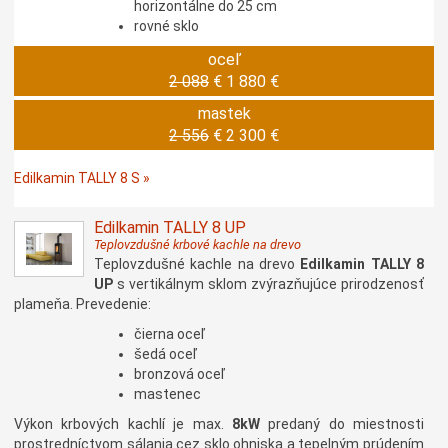
horizontálne do 25 cm
rovné sklo
oceľ
2 088
€
1 880 €
mastek
2 556
€
2 300 €
Edilkamin TALLY 8 S »
Edilkamin TALLY 8 UP
Teplovzdušné krbové kachle na drevo
Teplovzdušné kachle na drevo
Edilkamin TALLY 8
UP
s vertikálnym sklom zvýrazňujúce prirodzenosť
plameňa. Prevedenie:
čierna oceľ
šedá oceľ
bronzová oceľ
mastenec
Výkon krbových kachlí je max.
8kW
predaný do miestnosti
prostredníctvom sálania cez sklo ohniska a tepelným prúdením