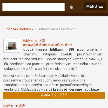
MENU
Štefan Ondrušek
/
Krbové kachle na drevo
/
Edilkamin BIG
Teplovzdušné krbové kachle na drevo
Krbová kamna
Edilkamin BIG
jsou určena k
lokálnímu vytápění objektu prostřednictvím
proudění teplého vzduchu. Výkon krbových kamen je max.
9,7
kW
, předaného do prostoru prostřednictvím tepelného proudění
vzduchu mezi plášti a sálání skrz sklo topeniště.
Krbová kamna je možné zakoupit v základní variantě s
přirozeným prouděním vzduchu nebo sestavou kit na
transformaci s nuceným prouděním pomocí vestavěných
venitátorů. Obklady jsou v barvě
krémové
,
červené
nebo
kůže
.
2 364
€
2 127 €
Edilkamin BIG»