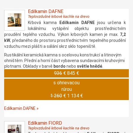
Edilkamin DAFNE
Teplovzdušné krbové kachle na drevo
Krbová kamna
Edilkamin DAFNE
jsou určena k
lokálnímu vytápění objektu prostřednictvím
proudění teplého vzduchu. Výkon krbových kamen je max.
7,2
kW
, předaného do prostoru prostřednictvím tepelného proudění
vzduchu mezi plášti a sálání skrz sklo topeniště.
Rustikální keramická kamna s ocelovou konstrukcí a litinovým
ohništěm. Přední a horní část vybavena sundavacími kruhovými
plotnami. Obklady v barvě
bordo
nebo
světle hnědé
.
936
€
845 €
s ohrievacou
rúrou
1 260
€
1 134 €
Edilkamin DAFNE »
Edilkamin FIORD
Teplovzdušné krbové kachle na drevo