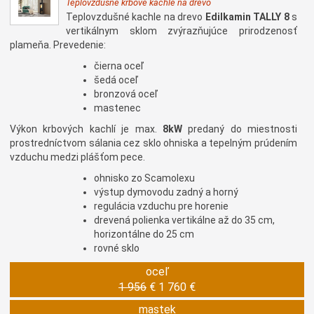
Teplovzdušné krbové kachle na drevo
Teplovzdušné kachle na drevo
Edilkamin TALLY 8
s
vertikálnym sklom zvýrazňujúce prirodzenosť
plameňa. Prevedenie:
čierna oceľ
šedá oceľ
bronzová oceľ
mastenec
Výkon krbových kachlí je max.
8kW
predaný do miestnosti
prostredníctvom sálania cez sklo ohniska a tepelným prúdením
vzduchu medzi plášťom pece.
ohnisko zo Scamolexu
výstup dymovodu zadný a horný
regulácia vzduchu pre horenie
drevená polienka vertikálne až do 35 cm,
horizontálne do 25 cm
rovné sklo
oceľ
1 956
€
1 760 €
mastek