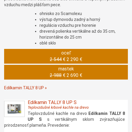
vzduchu medzi plášťom pece.
ohnisko zo Scamolexu
výstup dymovodu zadný a horný
regulácia vzduchu pre horenie
drevená polienka vertikálne až do 35 cm,
horizontálne do 25 cm
oblé sklo
oceľ
2 544
€
2 290 €
mastek
2 988
€
2 690 €
Edilkamin TALLY 8 UP »
Edilkamin TALLY 8 UP S
Teplovzdušné krbové kachle na drevo
Teplovzdušné kachle na drevo
Edilkamin TALLY 8
UP S
s vertikálnym sklom zvýrazňujúce
prirodzenosť plameňa. Prevedenie: