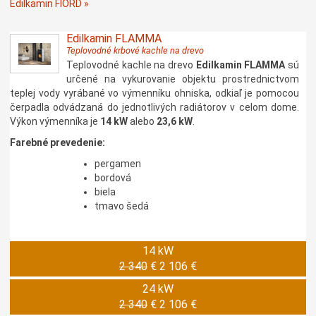
Edilkamin FIORD »
Edilkamin FLAMMA
Teplovodné krbové kachle na drevo
Teplovodné kachle na drevo
Edilkamin FLAMMA
sú
určené na vykurovanie objektu prostrednictvom
teplej vody vyrábané vo výmenníku ohniska, odkiaľ je pomocou
čerpadla odvádzaná do jednotlivých radiátorov v celom dome.
Výkon výmenníka je
14 kW
alebo
23,6 kW
.
Farebné prevedenie:
pergamen
bordová
biela
tmavo šedá
14 kW
2 340
€
2 106 €
24 kW
2 340
€
2 106 €