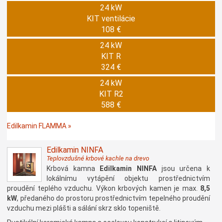
24 kW
KIT ventilácie
108 €
24 kW
KIT R
324 €
24 kW
KIT R2
588 €
Edilkamin FLAMMA »
Edilkamin NINFA
Teplovzdušné krbové kachle na drevo
Krbová kamna
Edilkamin NINFA
jsou určena k
lokálnímu vytápění objektu prostřednictvím
proudění teplého vzduchu. Výkon krbových kamen je max.
8,5
kW
, předaného do prostoru prostřednictvím tepelného proudění
vzduchu mezi plášti a sálání skrz sklo topeniště.