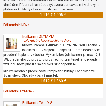
Rustikální keramická kamna s ocelovou konstrukcí a litinovým
ohništěm. Přední a horní část vybavena sundavacími kruhovými
plotnami. Obklady v barvě
bordo
nebo
béžové
.
1 116
€
1 005 €
Edilkamin NINFA »
Edilkamin OLYMPIA
Teplovzdušné krbové kachle na drevo
Krbová kamna
Edilkamin OLYMPIA
jsou určena k
lokálnímu vytápění objektu prostřednictvím
proudění teplého vzduchu. Výkon krbových kamen je max.
7,8
kW
, předaného do prostoru prostřednictvím tepelného proudění
vzduchu mezi plášti a sálání skrz sklo topeniště.
Krbová kamna s přední částí kompletně z litiny. Topeniště ze
Scamolexu. Obklady v barvě
mastek
.
1 512
€
1 360 €
Edilkamin OLYMPIA »
Edilkamin TALLY 8