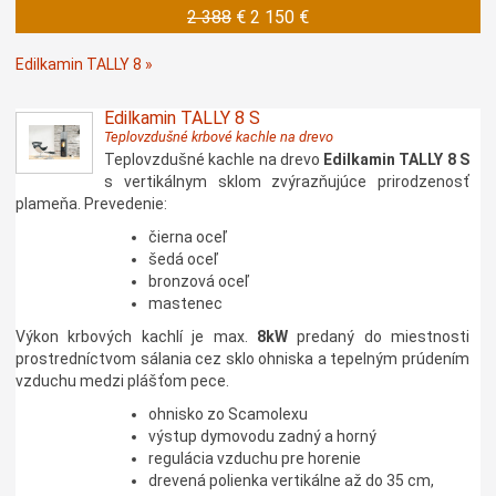
2 388
€
2 150 €
Edilkamin TALLY 8 »
Edilkamin TALLY 8 S
Teplovzdušné krbové kachle na drevo
Teplovzdušné kachle na drevo
Edilkamin TALLY 8 S
s vertikálnym sklom zvýrazňujúce prirodzenosť
plameňa. Prevedenie:
čierna oceľ
šedá oceľ
bronzová oceľ
mastenec
Výkon krbových kachlí je max.
8kW
predaný do miestnosti
prostredníctvom sálania cez sklo ohniska a tepelným prúdením
vzduchu medzi plášťom pece.
ohnisko zo Scamolexu
výstup dymovodu zadný a horný
regulácia vzduchu pre horenie
drevená polienka vertikálne až do 35 cm,