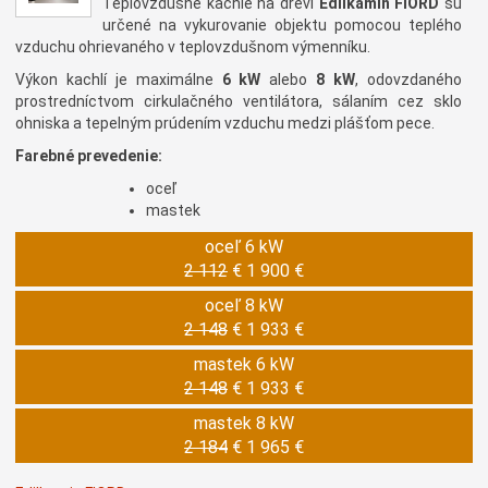
Teplovzdušné kachle na drevi
Edilkamin FIORD
sú
určené na vykurovanie objektu pomocou teplého
vzduchu ohrievaného v teplovzdušnom výmenníku.
Výkon kachlí je maximálne
6 kW
alebo
8 kW
, odovzdaného
prostredníctvom cirkulačného ventilátora, sálaním cez sklo
ohniska a tepelným prúdením vzduchu medzi plášťom pece.
Farebné prevedenie:
oceľ
mastek
oceľ 6 kW
2 112
€
1 900 €
oceľ 8 kW
2 148
€
1 933 €
mastek 6 kW
2 148
€
1 933 €
mastek 8 kW
2 184
€
1 965 €