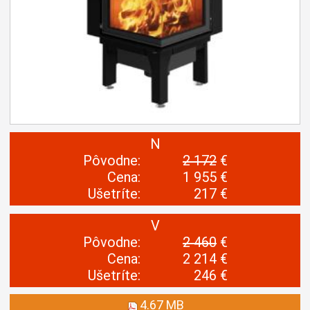
N
Pôvodne:
2 172
€
Cena:
1 955 €
Ušetríte:
217 €
V
Pôvodne:
2 460
€
Cena:
2 214 €
Ušetríte:
246 €
4.67 MB