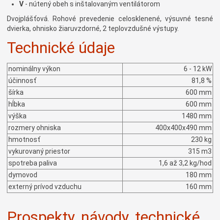
V
- nútený obeh s inštalovaným ventilátorom
Dvojplášťová. Rohové prevedenie celosklenené, výsuvné tesné
dvierka, ohnisko žiaruvzdorné, 2 teplovzdušné výstupy.
Technické údaje
nominálny výkon
6 - 12 kW
účinnosť
81,8 %
šírka
600 mm
hĺbka
600 mm
výška
1480 mm
rozmery ohniska
400x400x490 mm
hmotnosť
230 kg
vykurovaný priestor
315 m3
spotreba paliva
1,6 až 3,2 kg/hod
dymovod
180 mm
externý prívod vzduchu
160 mm
Prospekty, návody, technické