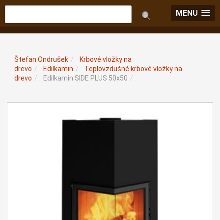
MENU
Štefan Ondrušek
/
Krbové vložky na
drevo
/
Edilkamin
/
Teplovzdušné krbové vložky na
drevo
/
Edilkamin SIDE PLUS 50x50
/