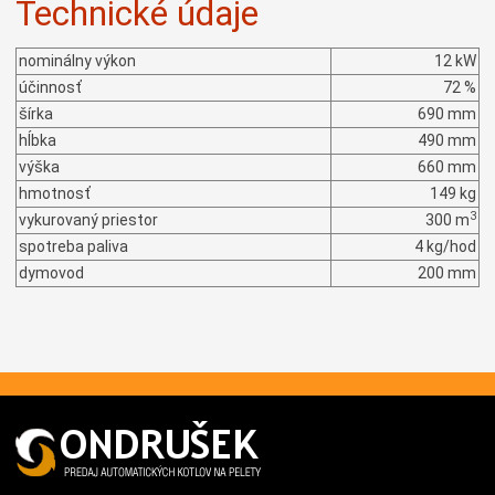
Technické údaje
nominálny výkon
12 kW
účinnosť
72 %
šírka
690 mm
hĺbka
490 mm
výška
660 mm
hmotnosť
149 kg
3
vykurovaný priestor
300 m
spotreba paliva
4 kg/hod
dymovod
200 mm