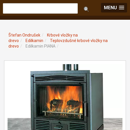
MENU
Štefan Ondrušek
/
Krbové vložky na
drevo
/
Edilkamin
/
Teplovzdušné krbové vložky na
drevo
/
Edilkamin PIANA
/