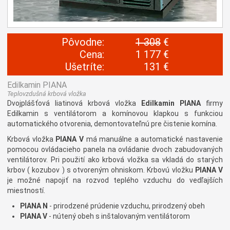
Pôvodne:
1 308
€
Cena:
1 177 €
Ušetríte:
131 €
Edilkamin PIANA
Teplovzdušná krbová vložka
Dvojplášťová liatinová krbová vložka
Edilkamin
PIANA
firmy
Edilkamin s ventilátorom a komínovou klapkou s funkciou
automatického otvorenia, demontovateľnú pre čistenie komína.
Krbová vložka
PIANA V
má manuálne a automatické nastavenie
pomocou ovládacieho panela na ovládanie dvoch zabudovaných
ventilátorov. Pri použití ako krbová vložka sa vkladá do starých
krbov ( kozubov ) s otvoreným ohniskom. Krbovú vložku
PIANA V
je možné napojiť na rozvod teplého vzduchu do vedľajších
miestností.
PIANA N
- prirodzené prúdenie vzduchu, prirodzený obeh
PIANA V
- nútený obeh s inštalovaným ventilátorom