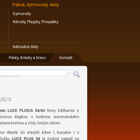
Palivá, dymovody, diely
Dymovody
Návody, Plagáty, Prospekty
Náhradné diely
Pelety, Brikety a Drevo
Kontakt
US/S 54/62
/
LUS/S
amin LUCE PLUS/S 54/62
firmy Edilkamin s
mínovou klapkou s funkciou automatického
istenie komína a vždy čistým sklom.
a sa vkladá do starých krbov ( kozubov ) s
vložku
LUCE PLUS 54
je možné napojiť na