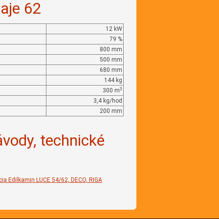
aje 62
12 kW
79 %
800 mm
500 mm
680 mm
144 kg
3
300 m
3,4 kg/hod
200 mm
ávody, technické
ácia Edilkamin LUCE 54/62, DECO, RIGA