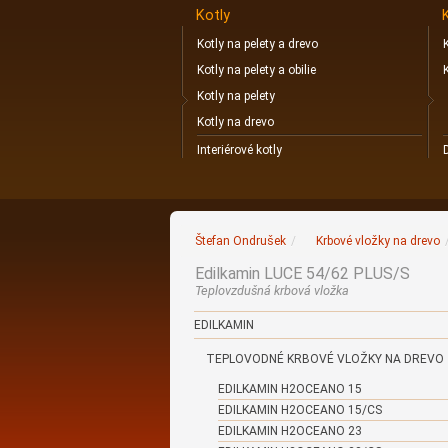
Kotly
Kotly na pelety a drevo
Kotly na pelety a obilie
Kotly na pelety
Kotly na drevo
Interiérové kotly
Štefan Ondrušek
/
Krbové vložky na drevo
Edilkamin LUCE 54/62 PLUS/S
Teplovzdušná krbová vložka
EDILKAMIN
TEPLOVODNÉ KRBOVÉ VLOŽKY NA DREVO
EDILKAMIN H2OCEANO 15
EDILKAMIN H2OCEANO 15/CS
EDILKAMIN H2OCEANO 23