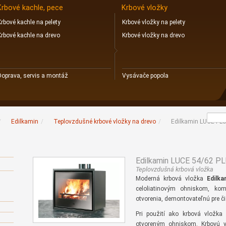
Krbové kachle, pece
Krbové vložky
Krbové kachle na pelety
Krbové vložky na pelety
Krbové kachle na drevo
Krbové vložky na drevo
Doprava, servis a montáž
Vysávače popola
/
Edilkamin
/
Teplovzdušné krbové vložky na drevo
/
Edilkamin LUCE PL
Edilkamin LUCE 54/62 P
Teplovzdušná krbová vložka
Moderná krbová vložka
Edilk
celoliatinovým ohniskom, ko
otvorenia, demontovateľnú pre č
Pri použití ako krbová vložk
otvoreným ohniskom. Krbovú 