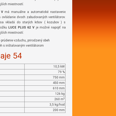
jších miestností.
 V
má manuálne a automatické nastavenie
 ovládanie dvoch zabudovaných ventilátorov.
a sa vkladá do starých krbov ( kozubov ) s
vložku
LUCE PLUS 62 V
je možné napojiť na
jších miestností.
é prúdenie vzduchu, prirodzený obeh
eh s inštalovaným ventilátorom
aje 54
10,5 kW
79 %
750 mm
450 mm
610 mm
126 kg
3
260 m
3,5 kg/hod
200 mm