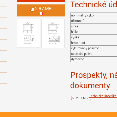
Technické úd
2.87 MB
nominálny výkon
účinnosť
šírka
hĺbka
výška
hmotnosť
vykurovaný priestor
spotreba paliva
dymovod
Prospekty, n
dokumenty
Technická špecifik
2.87 MB
IT