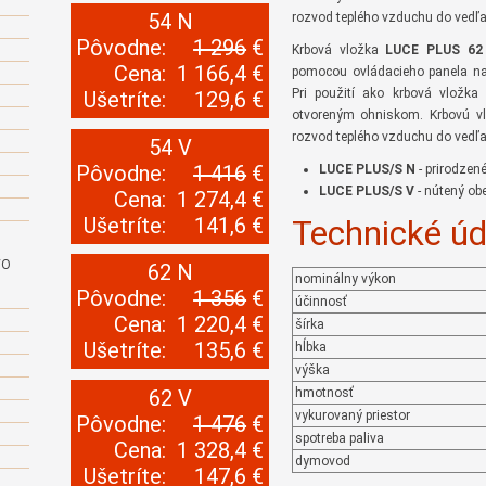
54 N
rozvod teplého vzduchu do vedľa
Pôvodne:
1 296
€
Krbová vložka
LUCE PLUS 62
Cena:
1 166,4 €
pomocou ovládacieho panela na
Pri použití ako krbová vložk
Ušetríte:
129,6 €
otvoreným ohniskom. Krbovú 
rozvod teplého vzduchu do vedľa
54 V
Pôvodne:
1 416
€
LUCE PLUS/S N
- prirodzen
LUCE PLUS/S V
- nútený ob
Cena:
1 274,4 €
Ušetríte:
141,6 €
Technické úd
VO
62 N
nominálny výkon
Pôvodne:
1 356
€
účinnosť
Cena:
1 220,4 €
šírka
Ušetríte:
135,6 €
hĺbka
výška
62 V
hmotnosť
vykurovaný priestor
Pôvodne:
1 476
€
spotreba paliva
Cena:
1 328,4 €
dymovod
Ušetríte:
147,6 €