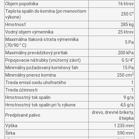
Objem popolníka
16 litrov
Teplota spalín do komína (pri menovitom
250 C°
výkone)
Hmotnosť
285 kg
Vodný objem výmenníka
25 litrov
Maximálna tlaková strata výmenníka
5 Pa
(70/90 ° C)
Maximálny prevádzkový pretlak
200 kPa
Pripojovacie nátrubky (vnútorný závit)
G 5/4"
Minimálny požadovaný komínový ťah
15 Pa
2
Minimálny prierez komína
250 cm
Trieda emisií oxidu uhoľnatého
1
Trieda účinnosti
1
Hmotnostný tok spalín
9 g/s
Hmotnostný tok spalín pri ½ výkone
4,5 g/s
drevo, drevné brikety,
Predpísané palivo
štiepka
Výška
1 235 mm
Šírka
590 mm