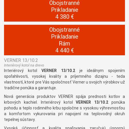
Obojstranné
Prikladanie
4 380 €
Obojstranné
Prikladanie
Rám
4 440 €
VERNER 13/10.2
Interiérový kotol na drevo
Interiérový kotol
VERNER 13/10.2
je ideálnym spojením
spoľahlivosti, vysokej kvality a príjemného dizajnu - teda
vlastností, ktoré pre Vás spoločnosť Verner u svojich výrobkov už
tradične ponúka a garantuje.
Nová generácia produktov VERNER spája prednosti kotlov a
krbových kachiel. Interiérový kotol
VERNER 13/10.2
ponúka
pohodu a teplo rodinného krbu spoločne s vysokou výhrevnosťou
a komfortom vykurovania pri napojení na teplovodný okruh
tepelnej sústavy.
Vysoká účinnosť a kvalita spaľovania zaručujú úspornú