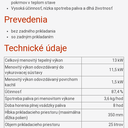
pokrmov v teplom stave
Vysoká účinnosť, nízka spotreba paliva a dlhá životnosť
Prevedenia
bez zadného prikladania
so zadným prikladaním
Technické údaje
Celkový menovitý tepelný výkon
13 kW
Menovitý výkon odovzdávaný do
11,5 kW
vykurovacej sústavy
Menovitý výkon odovzdávaný povrchom
1,5 kW
kachlí
Účinnosť
87,4 %
Spotreba paliva pri menovitom výkone
3,6 kg/hod
Doba horenia plnej vsádzky paliva
8 hod
Hĺbka prikladacieho priestoru (maximálna
350 mm
dĺžka polien)
Objem prikladacieho priestoru
25 litrov