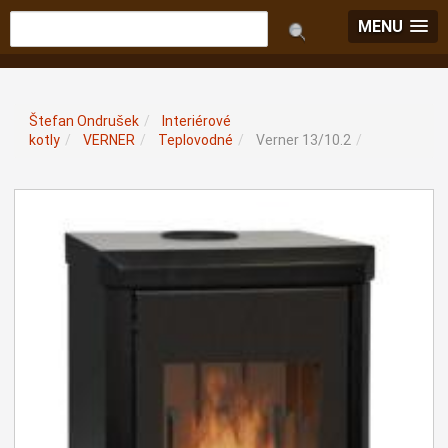
MENU
Štefan Ondrušek
/
Interiérové
kotly
/
VERNER
/
Teplovodné
/
Verner 13/10.2
/