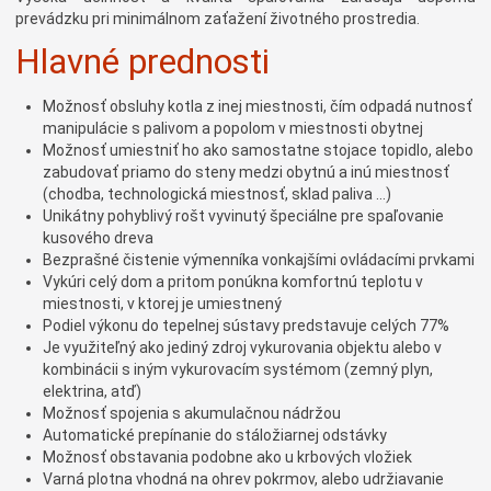
prevádzku pri minimálnom zaťažení životného prostredia.
Hlavné prednosti
Možnosť obsluhy kotla z inej miestnosti, čím odpadá nutnosť
manipulácie s palivom a popolom v miestnosti obytnej
Možnosť umiestniť ho ako samostatne stojace topidlo, alebo
zabudovať priamo do steny medzi obytnú a inú miestnosť
(chodba, technologická miestnosť, sklad paliva ...)
Unikátny pohyblivý rošt vyvinutý špeciálne pre spaľovanie
kusového dreva
Bezprašné čistenie výmenníka vonkajšími ovládacími prvkami
Vykúri celý dom a pritom ponúkna komfortnú teplotu v
miestnosti, v ktorej je umiestnený
Podiel výkonu do tepelnej sústavy predstavuje celých 77%
Je využiteľný ako jediný zdroj vykurovania objektu alebo v
kombinácii s iným vykurovacím systémom (zemný plyn,
elektrina, atď)
Možnosť spojenia s akumulačnou nádržou
Automatické prepínanie do stáložiarnej odstávky
Možnosť obstavania podobne ako u krbových vložiek
Varná plotna vhodná na ohrev pokrmov, alebo udržiavanie