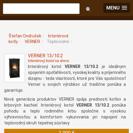
MENU
Štefan Ondrušek
/
Interiérové
kotly
/
VERNER
/
Teplovodné
/
VERNER 13/10.2
Interiérový kotol na drevo
Interiérový kotol
VERNER 13/10.2
je ideálnym
spojením spoľahlivosti, vysokej kvality a príjemného
dizajnu - teda vlastností, ktoré pre Vás spoločnosť
Verner u svojich výrobkov už tradične ponúka a
garantuje.
Nová generácia produktov VERNER spája prednosti kotlov a
krbových kachiel. Interiérový kotol
VERNER 13/10.2
ponúka
pohodu a teplo rodinného krbu spoločne s vysokou
výhrevnosťou a komfortom vykurovania pri napojení na
teplovodný okruh tepelnej sústavy.
3 900 €