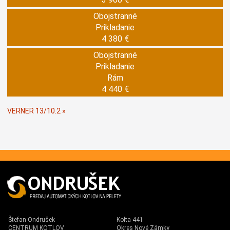
Obojstranné
Prikladanie
4 380 €
Obojstranné
Prikladanie
Rám
4 440 €
VERNER 13/10.2 »
Štefan Ondrušek
Kolta 441
CENTRUM KOTLOV
Okres Nové Zámky