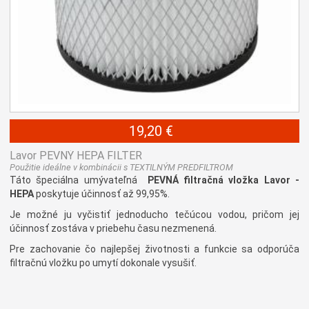
19,20 €
Lavor PEVNÝ HEPA FILTER
Použitie ideálne v kombinácii s TEXTILNÝM PREDFILTROM
Táto špeciálna umývateľná
PEVNÁ filtračná vložka Lavor -
HEPA
poskytuje účinnosť až 99,95%.
Je možné ju vyčistiť jednoducho tečúcou vodou, pričom jej
účinnosť zostáva v priebehu času nezmenená.
Pre zachovanie čo najlepšej životnosti a funkcie sa odporúča
filtračnú vložku po umytí dokonale vysušiť.