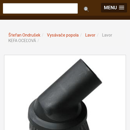
MENU
Štefan Ondrušek
/
Vysávače popola
/
Lavor
/
Lavor
KEFA OCEĽOVÁ
/