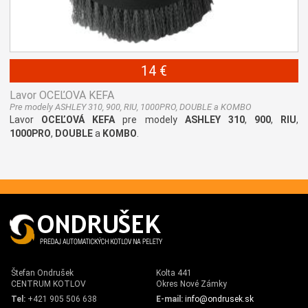
14 €
Lavor OCEĽOVÁ KEFA
Pre modely ASHLEY 310, 900, RIU, 1000PRO, DOUBLE a KOMBO
Lavor
OCEĽOVÁ KEFA
pre modely
ASHLEY 310
,
900
,
RIU
,
1000PRO
,
DOUBLE
a
KOMBO
.
Štefan Ondrušek
Kolta 441
CENTRUM KOTLOV
Okres Nové Zámky
Tel:
+421 905 506 638
E-mail:
info@ondrusek.sk