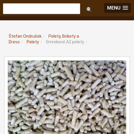
MENU
Štefan Ondrušek
/
Pelety, Brikety a
Drevo
/
Pelety
/
Smrekové A2 pelety
/