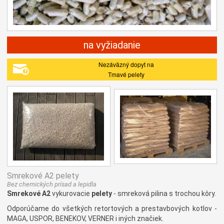
na vyžiadanie
Nezáväzný dopyt na
Tmavé pelety
Smrekové A2 pelety
Bez chemických prísad a lepidla
Smrekové A2
vykurovacie
pelety
- smreková pilina s trochou kôry.
Odporúčame do všetkých retortových a prestavbových kotlov -
MAGA, USPOR, BENEKOV, VERNER i iných značiek.