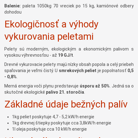
Balenie:
paleta 1050kg 70 vreciek po 15 kg, kamiónové odbery
dohodou
Ekologičnosť a výhody
vykurovania peletami
Pelety sú moderným, ekologickým a ekonomickým palivom s
vysokou výhrevnosťou - až
19 GJ/t
.
Drevné vykurovacie pelety majú nízky obsah popola a celý priebeh
spaľovania je veľmi čistý. U
smrekových peliet
je popolnatosť
0,5
- 0,8%
.
Merná energia voči plynu predstavuje
úsporu až 50%
. Jedná sa o
skutočné ekologické
palivo 21. storočia
.
Základné údaje bežných palív
1kg peliet poskytuje 4,7 - 5,2 kW/h energie
1kg drevnej štiepky poskytuje cca 3,8kW/h energie
1l oleja poskytuje cca 10 kW/h energie