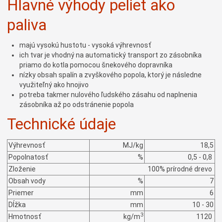
Hlavné výhody peliet ako
paliva
majú vysokú hustotu - vysoká výhrevnosť
ich tvar je vhodný na automatický transport zo zásobníka
priamo do kotla pomocou šnekového dopravníka
nízky obsah spalín a zvyškového popola, ktorý je následne
využiteľný ako hnojivo
potreba takmer nulového ľudského zásahu od naplnenia
zásobníka až po odstránenie popola
Technické údaje
Výhrevnosť
MJ/kg
18,5
Popolnatosť
%
0,5 - 0,8
Zloženie
100% prírodné drevo
Obsah vody
%
7
Priemer
mm
6
Dĺžka
mm
10 - 30
3
Hmotnosť
kg/m
1120