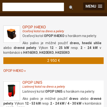
MENU
OPOP H4EKO
Oceľový kotol na drevo a pelety
Oceľový kotol
OPOP H4EKO
s horákom na pelety.
Ako palivo je môžné použiť
drevo, hnedé uhlie
alebo
drevné pelety
. Výkon
12 - 25 kW
resp.
2 - 24 kW
v
kombinácii s
H416EKO
,
H420EKO
,
H425EKO
.
2 950 €
OPOP H4EKO »
OPOP UNI5
Liatinový kotol na drevo a pelety
Liatinový kotol
OPOP UNI5
s horákom na pelety.
Ako palivo je môžné použiť
drevo
alebo
drevné
pelety
. Výkon
12 - 53 kW
resp.
2 - 24 kW / 4 - 30 kW
v kombinácii