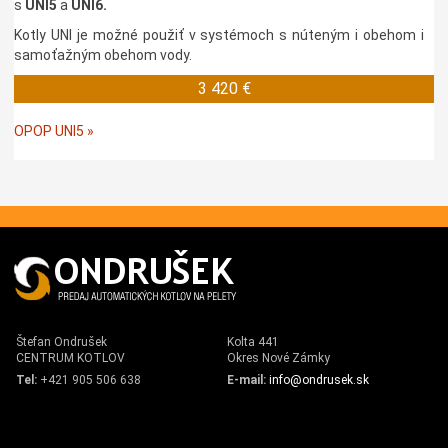
s
UNI5
a
UNI6.
Kotly UNI je možné použiť v systémoch s núteným i obehom i
samoťažným obehom vody.
3 420 €
OPOP UNI5 »
Štefan Ondrušek
Kolta 441
CENTRUM KOTLOV
Okres Nové Zámky
Tel:
+421 905 506 638
E-mail:
info@ondrusek.sk