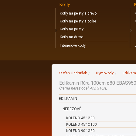
Kotly
Kotly na pelety a drevo
Kotly na pelety a obilie
Kotly na pelety
Kotly na drevo
Interiérové kotly
Štefan Ondrušek
/
Dymovody
/
Edilkam
Edilkamin Rúra 100cm ø80 EBAS95
Čierna nerez oceľ AISI 316/L
EDILKAMIN
NEREZOVÉ
KOLENO 45° Ø80
KOLENO 45° Ø100
KOLENO 90° Ø80