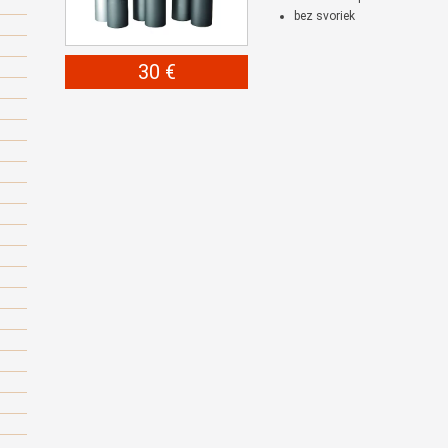
bez svoriek
30 €