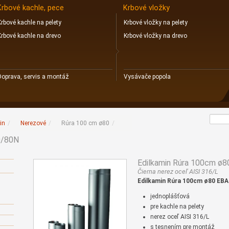
Krbové kachle, pece
Krbové vložky
Krbové kachle na pelety
Krbové vložky na pelety
Krbové kachle na drevo
Krbové vložky na drevo
Doprava, servis a montáž
Vysávače popola
in
/
Nerezové
/
Rúra 100 cm ø80
/
0/80N
Edilkamin Rúra 100cm ø
Čierna nerez oceľ AISI 316/L
Edilkamin Rúra 100cm ø80 EBA
jednoplášťová
pre kachle na pelety
nerez oceľ AISI 316/L
s tesnením pre montáž