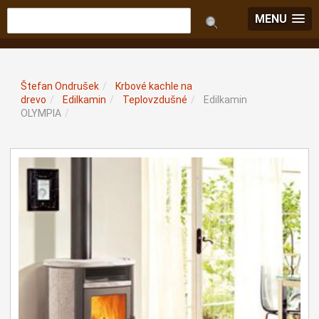
MENU
Štefan Ondrušek
/
Krbové kachle na
drevo
/
Edilkamin
/
Teplovzdušné
/
Edilkamin
OLYMPIA
/