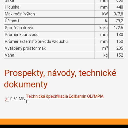
Šířka
mm
600
Hloubka
mm
448
Maximální výkon
kW
3/7,8
Účinost
%
79,2
Spotřeba dřeva
kg/h
1/2,5
Průměr kouřovodu
mm
130
Průměr externího přívodu vzduchu
mm
160
3
Vytápěný prostor max
m
205
Váha
kg
152
Prospekty, návody, technické
dokumenty
Technická špecifikácia Edilkamin OLYMPIA
0.61 MB
IT