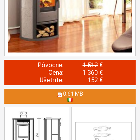
Pôvodne:
1 512
€
Cena:
1 360 €
Ušetríte:
152 €
0.61 MB