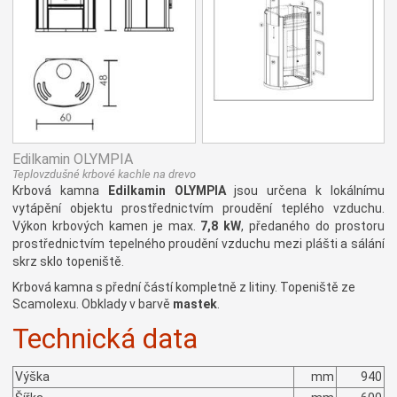
Edilkamin OLYMPIA
Teplovzdušné krbové kachle na drevo
Krbová kamna
Edilkamin OLYMPIA
jsou určena k lokálnímu
vytápění objektu prostřednictvím proudění teplého vzduchu.
Výkon krbových kamen je max.
7,8 kW
, předaného do prostoru
prostřednictvím tepelného proudění vzduchu mezi plášti a sálání
skrz sklo topeniště.
Krbová kamna s přední částí kompletně z litiny. Topeniště ze
Scamolexu. Obklady v barvě
mastek
.
Technická data
Výška
mm
940