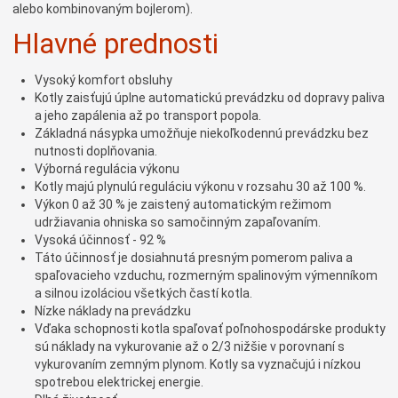
alebo kombinovaným bojlerom).
Hlavné prednosti
Vysoký komfort obsluhy
Kotly zaisťujú úplne automatickú prevádzku od dopravy paliva
a jeho zapálenia až po transport popola.
Základná násypka umožňuje niekoľkodennú prevádzku bez
nutnosti doplňovania.
Výborná regulácia výkonu
Kotly majú plynulú reguláciu výkonu v rozsahu 30 až 100 %.
Výkon 0 až 30 % je zaistený automatickým režimom
udržiavania ohniska so samočinným zapaľovaním.
Vysoká účinnosť - 92 %
Táto účinnosť je dosiahnutá presným pomerom paliva a
spaľovacieho vzduchu, rozmerným spalinovým výmenníkom
a silnou izoláciou všetkých častí kotla.
Nízke náklady na prevádzku
Vďaka schopnosti kotla spaľovať poľnohospodárske produkty
sú náklady na vykurovanie až o 2/3 nižšie v porovnaní s
vykurovaním zemným plynom. Kotly sa vyznačujú i nízkou
spotrebou elektrickej energie.