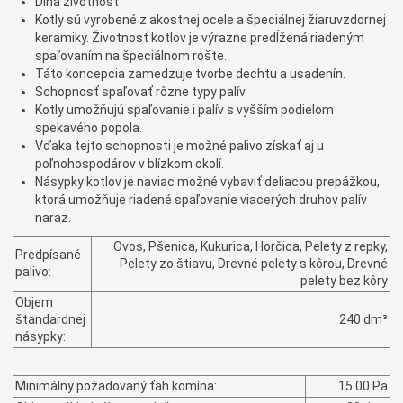
Dlhá životnosť
Kotly sú vyrobené z akostnej ocele a špeciálnej žiaruvzdornej
keramiky. Životnosť kotlov je výrazne predĺžená riadeným
spaľovaním na špeciálnom rošte.
Táto koncepcia zamedzuje tvorbe dechtu a usadenín.
Schopnosť spaľovať rôzne typy palív
Kotly umožňujú spaľovanie i palív s vyšším podielom
spekavého popola.
Vďaka tejto schopnosti je možné palivo získať aj u
poľnohospodárov v blízkom okolí.
Násypky kotlov je naviac možné vybaviť deliacou prepážkou,
ktorá umožňuje riadené spaľovanie viacerých druhov palív
naraz.
Ovos, Pšenica, Kukurica, Horčica, Pelety z repky,
Predpísané
Pelety zo štiavu, Drevné pelety s kôrou, Drevné
palivo:
pelety bez kôry
Objem
štandardnej
240 dm³
násypky:
Minimálny požadovaný ťah komína:
15.00 Pa