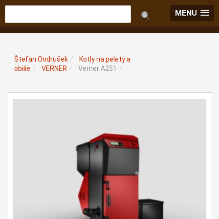
MENU
Štefan Ondrušek
/
Kotly na pelety a
obilie
/
VERNER
/
Verner A251
/