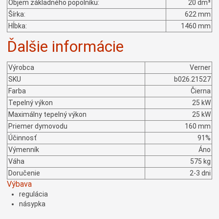
Objem základného popolníku:
20 dm³
Šírka:
622 mm
Hĺbka:
1460 mm
Ďalšie informácie
Výrobca
Verner
SKU
b026.21527
Farba
Čierna
Tepelný výkon
25 kW
Maximálny tepelný výkon
25 kW
Priemer dymovodu
160 mm
Účinnosť
91%
Výmenník
Áno
Váha
575 kg
Doručenie
2-3 dni
Výbava
regulácia
násypka