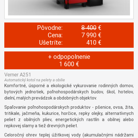
Pôvodne:
8 400
€
Cena:
7 990 €
Ušetríte:
410 €
+ odpopolnenie
1 600 €
Verner A251
Automatický kotol na pelety a obilie
Komfortné, úsporné a ekologické vykurovanie rodinných domov,
bytových jednotiek, poľnohospodárskych budov, škol, hotelov,
dielní, malých prevádzok a obdobných objektov.
Spaľovanie poľnohospodárskych produktov - pšenice, ovsa, žita,
tritikale, jačmeňa, kukurice, horčice, repky olejky, alternatívnych
peliet z obilných pliev, energetických rastlín a obilnej alebo
repkovej slamy a tiež drevných peliet.
Celoročný ohrev teplej úžitkovej vody (akumulačnými nádržami