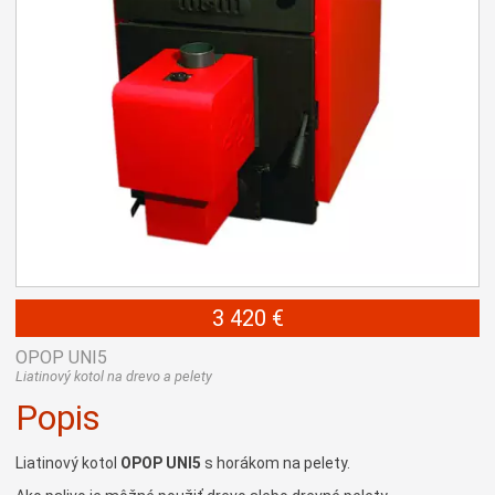
3 420 €
OPOP UNI5
Liatinový kotol na drevo a pelety
Popis
Liatinový kotol
OPOP UNI5
s horákom na pelety.