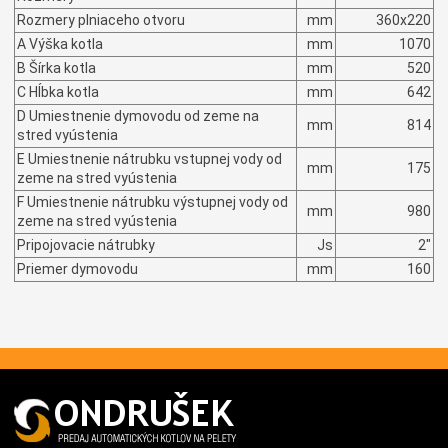
Rozmery plniaceho otvoru
mm
360x220
A Výška kotla
mm
1070
B Šírka kotla
mm
520
C Hĺbka kotla
mm
642
D Umiestnenie dymovodu od zeme na
mm
814
stred vyústenia
E Umiestnenie nátrubku vstupnej vody od
mm
175
zeme na stred vyústenia
F Umiestnenie nátrubku výstupnej vody od
mm
980
zeme na stred vyústenia
Pripojovacie nátrubky
Js
2"
Priemer dymovodu
mm
160