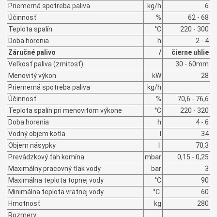
Priemerná spotreba paliva
kg/h
6
Účinnosť
%
62 - 68
Teplota spalín
°C
220 - 300
Doba horenia
h
2 - 4
Záručné palivo
/
čierne uhlie
Veľkosť paliva (zrnitosť)
30 - 60mm
Menovitý výkon
kW
28
Priemerná spotreba paliva
kg/h
Účinnosť
%
70,6 - 76,6
Teplota spalín pri menovitom výkone
°C
220 - 320
Doba horenia
h
4 - 6
Vodný objem kotla
l
34
Objem násypky
l
70,3
Prevádzkový ťah komína
mbar
0,15 - 0,25
Maximálny pracovný tlak vody
bar
3
Maximálna teplota topnej vody
°C
90
Minimálna teplota vratnej vody
°C
60
Hmotnosť
kg
280
Rozmery