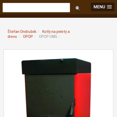
MENU
Štefan Ondrušek
/
Kotly na pelety a
drevo
/
OPOP
/
OPOP UNI5
/