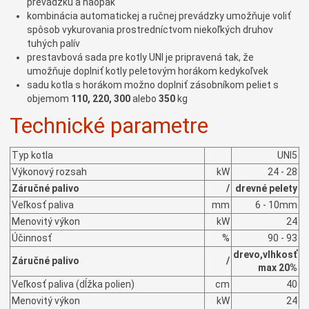
prevádzku a naopak
kombinácia automatickej a ručnej prevádzky umožňuje voliť
spôsob vykurovania prostredníctvom niekoľkých druhov
tuhých palív
prestavbová sada pre kotly UNI je pripravená tak, že
umožňuje doplniť kotly peletovým horákom kedykoľvek
sadu kotla s horákom možno doplniť zásobníkom peliet s
objemom
110, 220, 300
alebo
350
kg
Technické parametre
Typ kotla
UNI5
Výkonový rozsah
kW
24 - 28
Záručné palivo
/
drevné pelety
Veľkosť paliva
mm
6 - 10mm
Menovitý výkon
kW
24
Účinnosť
%
90 - 93
drevo,vlhkosť
Záručné palivo
/
max 20%
Veľkosť paliva (dĺžka polien)
cm
40
Menovitý výkon
kW
24