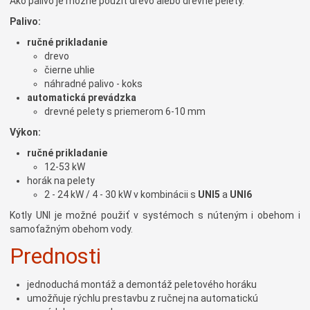
Ako palivo je môžné použiť drevo alebo drevné pelety.
Palivo:
ručné prikladanie
drevo
čierne uhlie
náhradné palivo - koks
automatická prevádzka
drevné pelety s priemerom 6-10 mm
Výkon:
ručné prikladanie
12-53 kW
horák na pelety
2 - 24 kW / 4 - 30 kW v kombinácii s
UNI5
a
UNI6
Kotly UNI je možné použiť v systémoch s núteným i obehom i
samoťažným obehom vody.
Prednosti
jednoduchá montáž a demontáž peletového horáku
umožňuje rýchlu prestavbu z ručnej na automatickú