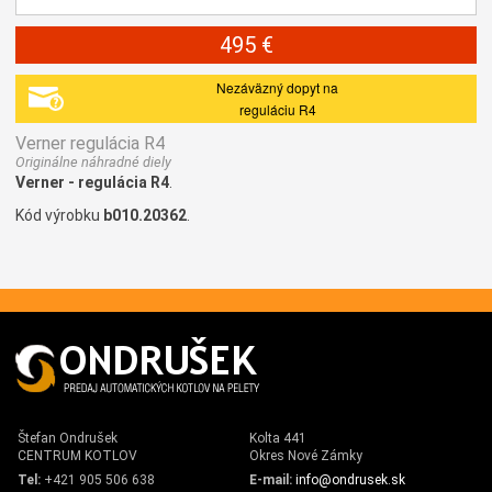
495 €
Nezáväzný dopyt na
reguláciu R4
Verner regulácia R4
Originálne náhradné diely
Verner - regulácia R4
.
Kód výrobku
b010.20362
.
Štefan Ondrušek
Kolta 441
CENTRUM KOTLOV
Okres Nové Zámky
Tel:
+421 905 506 638
E-mail:
info@ondrusek.sk