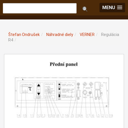
MENU
Štefan Ondrušek
/
Náhradné diely
/
VERNER
/
Regulácia
R4
/