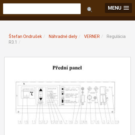
MENU
Štefan Ondrušek
/
Náhradné diely
/
VERNER
/
Regulácia
R3.1
/