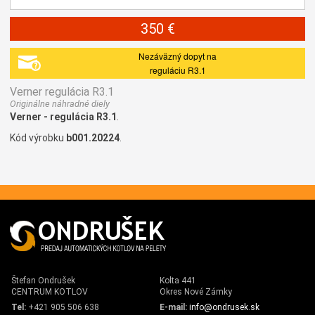
350 €
Nezáväzný dopyt na
reguláciu R3.1
Verner regulácia R3.1
Originálne náhradné diely
Verner - regulácia R3.1
.
Kód výrobku
b001.20224
.
Štefan Ondrušek
Kolta 441
CENTRUM KOTLOV
Okres Nové Zámky
Tel:
+421 905 506 638
E-mail:
info@ondrusek.sk