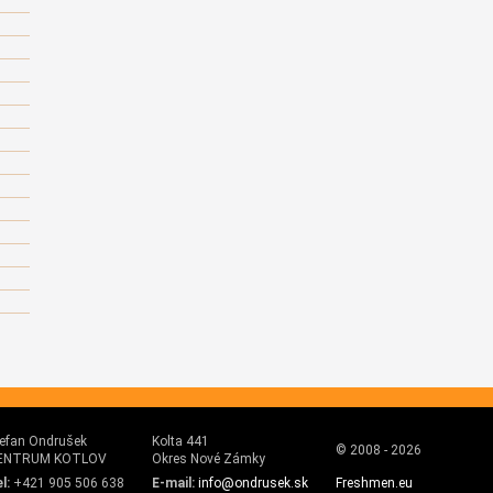
efan Ondrušek
Kolta 441
© 2008 - 2026
ENTRUM KOTLOV
Okres Nové Zámky
l:
+421 905 506 638
E-mail:
info@ondrusek.sk
Freshmen.eu