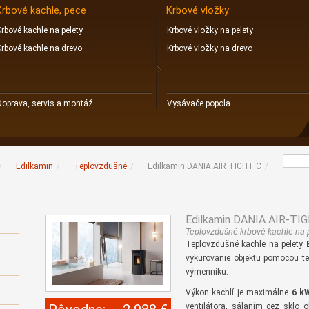
Krbové kachle, pece
Krbové vložky
Krbové kachle na pelety
Krbové vložky na pelety
Krbové kachle na drevo
Krbové vložky na drevo
Doprava, servis a montáž
Vysávače popola
/
Edilkamin
/
Teplovzdušné
/
Edilkamin DANIA AIR TIGHT C
/
Edilkamin DANIA AIR-TI
Teplovzdušné krbové kachle na 
Teplovzdušné kachle na pelety
vykurovanie objektu pomocou t
výmenníku.
Výkon kachlí je maximálne
6 k
ventilátora, sálaním cez sklo