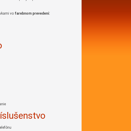
rvkami vo
farebnom prevedení:
o
anie
íslušenstvo
elefónu