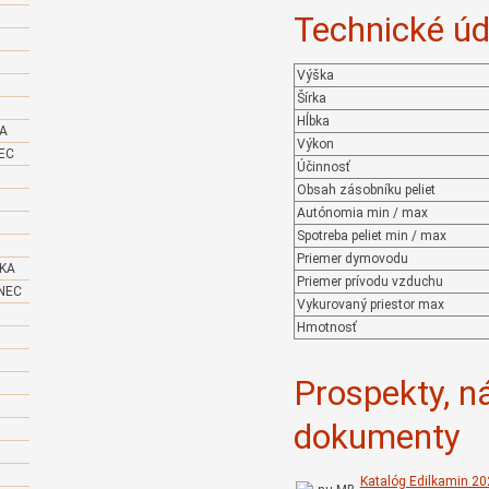
Technické úd
Výška
Šírka
Hĺbka
KA
Výkon
EC
Účinnosť
Obsah zásobníku peliet
Autónomia min / max
Spotreba peliet min / max
Priemer dymovodu
IKA
Priemer prívodu vzduchu
NEC
Vykurovaný priestor max
Hmotnosť
Prospekty, n
dokumenty
Katalóg Edilkamin 20