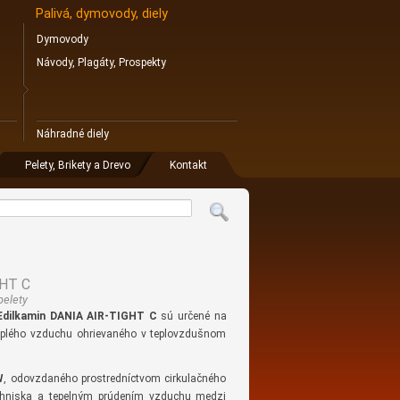
Palivá, dymovody, diely
Dymovody
Návody, Plagáty, Prospekty
Náhradné diely
Pelety, Brikety a Drevo
Kontakt
GHT C
pelety
Edilkamin DANIA AIR-TIGHT C
sú určené na
eplého vzduchu ohrievaného v teplovzdušnom
W
, odovzdaného prostredníctvom cirkulačného
 ohniska a tepelným prúdením vzduchu medzi