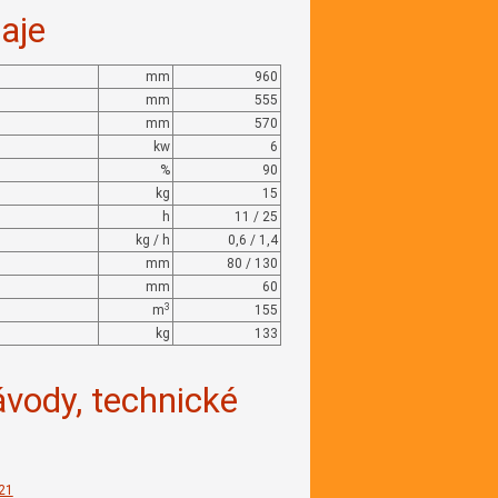
aje
mm
960
mm
555
mm
570
kw
6
%
90
kg
15
h
11 / 25
kg / h
0,6 / 1,4
mm
80 / 130
mm
60
3
m
155
kg
133
ávody, technické
21