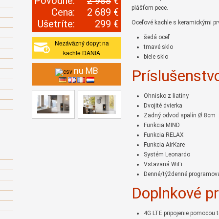
Pôvodne:
2 988
€
plášťom pece.
Cena:
2 689 €
Ušetríte:
299 €
Oceľové kachle s keramickými p
šedá oceľ
Nezáväzný dopyt na
tmavé sklo
kachle DANIA
biele sklo
nu MB
Príslušenstv
Ohnisko z liatiny
Dvojité dvierka
Zadný odvod spalín Ø 8cm
Funkcia MIND
Funkcia RELAX
Funkcia AirKare
Systém Leonardo
Vstavaná WiFi
Denné/týždenné programov
Doplnkové pr
4G LTE pripojenie pomocou t