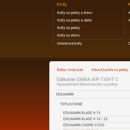
Kotly
Kotly na pelety a drevo
Kotly na pelety a obilie
Kotly na pelety
Kotly na drevo
Interiérové kotly
Štefan Ondrušek
/
Krbové kachle na pelety
Edilkamin DANIA AIR-TIGHT C
Teplovzdušné krbové kachle na pelety
EDILKAMIN
TEPLOVODNÉ
EDILKAMIN BLADE H 15
EDILKAMIN BLADE H 18 / 22
EDILKAMIN CHERIE H EVO