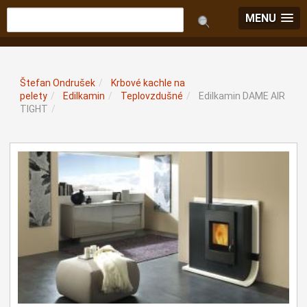
MENU
Štefan Ondrušek
/
Krbové kachle na
pelety
/
Edilkamin
/
Teplovzdušné
/
Edilkamin DAME AIR
TIGHT
/