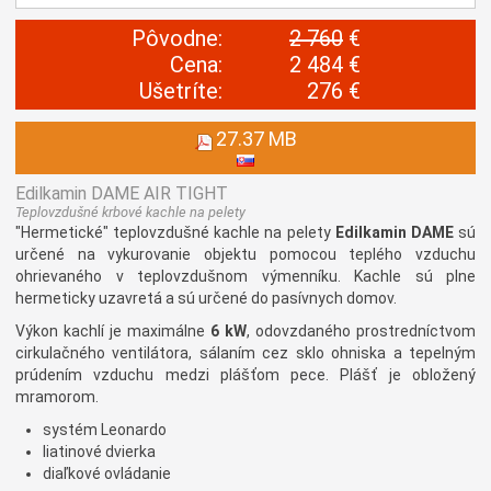
Pôvodne:
2 760
€
Cena:
2 484 €
Ušetríte:
276 €
27.37 MB
Edilkamin DAME AIR TIGHT
Teplovzdušné krbové kachle na pelety
"Hermetické" teplovzdušné kachle na pelety
Edilkamin DAME
sú
určené na vykurovanie objektu pomocou teplého vzduchu
ohrievaného v teplovzdušnom výmenníku. Kachle sú plne
hermeticky uzavretá a sú určené do pasívnych domov.
Výkon kachlí je maximálne
6 kW
, odovzdaného prostredníctvom
cirkulačného ventilátora, sálaním cez sklo ohniska a tepelným
prúdením vzduchu medzi plášťom pece. Plášť je obložený
mramorom.
systém Leonardo
liatinové dvierka
diaľkové ovládanie