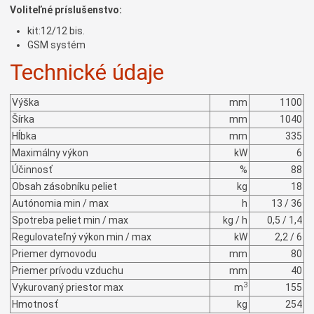
Voliteľné príslušenstvo:
kit:12/12 bis.
GSM systém
Technické údaje
Výška
mm
1100
Šírka
mm
1040
Hĺbka
mm
335
Maximálny výkon
kW
6
Účinnosť
%
88
Obsah zásobníku peliet
kg
18
Autónomia min / max
h
13 / 36
Spotreba peliet min / max
kg / h
0,5 / 1,4
Regulovateľný výkon min / max
kW
2,2 / 6
Priemer dymovodu
mm
80
Priemer prívodu vzduchu
mm
40
3
Vykurovaný priestor max
m
155
Hmotnosť
kg
254