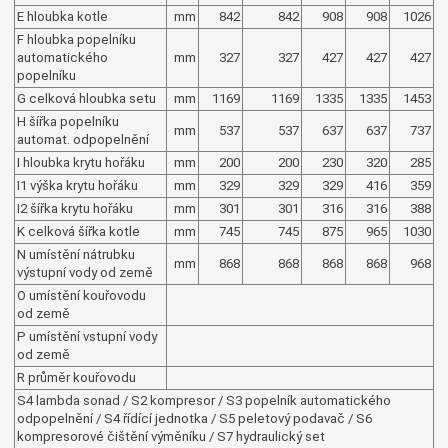
E hloubka kotle
mm
842
842
908
908
1026
F hloubka popelníku
automatického
mm
327
327
427
427
427
popelníku
G celková hloubka setu
mm
1169
1169
1335
1335
1453
H šířka popelníku
mm
537
537
637
637
737
automat. odpopelnění
I hloubka krytu hořáku
mm
200
200
230
320
285
I1 výška krytu hořáku
mm
329
329
329
416
359
I2 šířka krytu hořáku
mm
301
301
316
316
388
K celková šířka kotle
mm
745
745
875
965
1030
N umístění nátrubku
mm
868
868
868
868
968
výstupní vody od země
O umístění kouřovodu
od země
P umístění vstupní vody
od země
R průměr kouřovodu
S4 lambda sonad / S2 kompresor / S3 popelník automatického
odpopelnění / S4 řídící jednotka / S5 peletový podavač / S6
kompresorové čištění výměníku / S7 hydraulický set