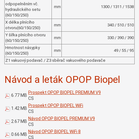
odpopelněním vč.
mm
1300 / 1311 / 1538
hydraulického setu
(60/150/250)
X délka plnícího
mm
340 / 510 / 510
otvoru(60/150/250)
Y šířka plnícího otvoru
mm
330 / 390 / 390
(60/150/250)
Hmotnost násypky
mm
49 / 55 / 95
(60/150/250)
Z1 vakuový podavač / Z3 sběrač vakuového podavače
Návod a leták OPOP Biopel
Prospekt OPOP BIOPEL PREMIUM V9
6.77 MB
CS
Prospekt OPOP BIOPEL WiFi
1.42 MB
CS
Návod OPOP BIOPEL PREMIUM V9
2.67 MB
CS
Návod OPOP BIOPEL WiFi 8
0.66 MB
CS