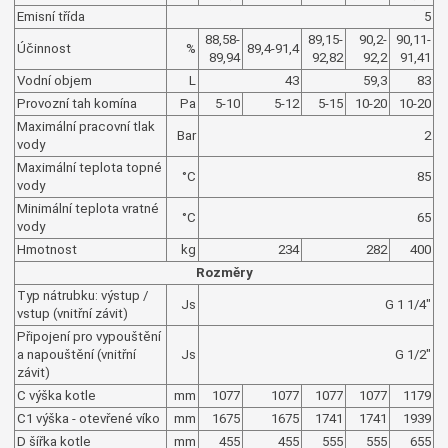
Emisní třída
5
88,58-
89,15-
90,2-
90,11-
Účinnost
%
89,4-91,4
89,94
92,82
92,2
91,41
Vodní objem
L
43
59,3
83
Provozní tah komína
Pa
5-10
5-12
5-15
10-20
10-20
Maximální pracovní tlak
Bar
2
vody
Maximální teplota topné
°C
85
vody
Minimální teplota vratné
°C
65
vody
Hmotnost
kg
234
282
400
Rozměry
Typ nátrubku: výstup /
Js
G 1 1/4"
vstup (vnitřní závit)
Připojení pro vypouštění
a napouštění (vnitřní
Js
G 1/2"
závit)
C výška kotle
mm
1077
1077
1077
1077
1179
C1 výška - otevřené víko
mm
1675
1675
1741
1741
1939
D šířka kotle
mm
455
455
555
555
655