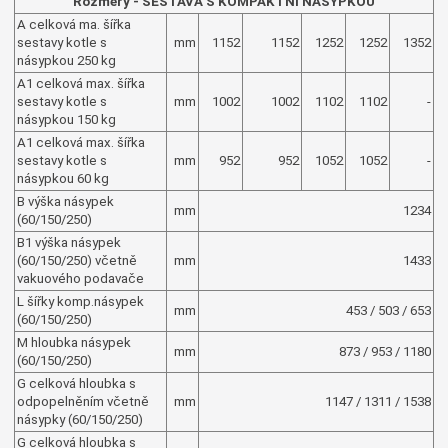
Rozměry - SESTAVA S KOMPAKTNÍ NÁSYPKOU
A celková ma. šířka
sestavy kotle s
mm
1152
1152
1252
1252
1352
násypkou 250 kg
A1 celková max. šířka
sestavy kotle s
mm
1002
1002
1102
1102
-
násypkou 150 kg
A1 celková max. šířka
sestavy kotle s
mm
952
952
1052
1052
-
násypkou 60 kg
B výška násypek
mm
1234
(60/150/250)
B1 výška násypek
(60/150/250) včetně
mm
1433
vakuového podavače
L šířky komp.násypek
mm
453 / 503 / 653
(60/150/250)
M hloubka násypek
mm
873 / 953 / 1180
(60/150/250)
G celková hloubka s
odpopelněním včetně
mm
1147 / 1311 / 1538
násypky (60/150/250)
G celková hloubka s