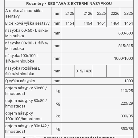
Rozměry - SESTAVA S EXTERNÍ NÁSYPKOU
A celková max. šířka
mm
2126
2126
2226
2226
2326
sestavy
B celková výška sestavy
mm
1464
1464
1464
1464
1464
násypka 60x60 - L šířka/
mm
600/600
M hloubka
násypka 80x80 - L šířka/
mm
815/815
M hloubka
násypka100x100-L
mm
1000/1000
šířka/M hloubka
násypka rozšíření L
mm
815/1420
šířka/M hloubka
Q výška násypky
mm
1300
objem násypky 60x60 /
kg
110/25
hmostnost
objem násypky 80x80 /
kg
220/29
hmostnost
objem násypky
kg
300/35
100x100/hmostnost
objem násypky 80x142 /
kg
350/38
hmostnost