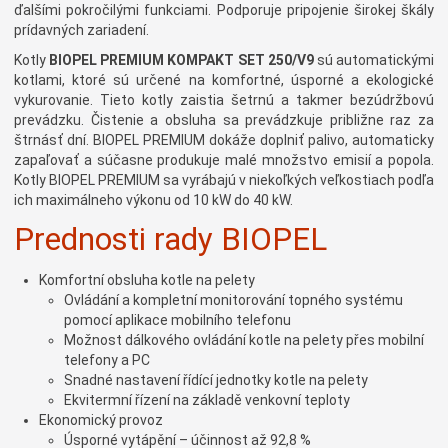
ďalšími pokročilými funkciami. Podporuje pripojenie širokej škály
prídavných zariadení.
Kotly
BIOPEL PREMIUM KOMPAKT SET 250/V9
sú automatickými
kotlami, ktoré sú určené na komfortné, úsporné a ekologické
vykurovanie. Tieto kotly zaistia šetrnú a takmer bezúdržbovú
prevádzku. Čistenie a obsluha sa prevádzkuje približne raz za
štrnásť dní. BIOPEL PREMIUM dokáže doplniť palivo, automaticky
zapaľovať a súčasne produkuje malé množstvo emisií a popola.
Kotly BIOPEL PREMIUM sa vyrábajú v niekoľkých veľkostiach podľa
ich maximálneho výkonu od 10 kW do 40 kW.
Prednosti rady BIOPEL
Komfortní obsluha kotle na pelety
Ovládání a kompletní monitorování topného systému
pomocí aplikace mobilního telefonu
Možnost dálkového ovládání kotle na pelety přes mobilní
telefony a PC
Snadné nastavení řídící jednotky kotle na pelety
Ekvitermní řízení na základě venkovní teploty
Ekonomický provoz
Úsporné vytápění – účinnost až 92,8 %