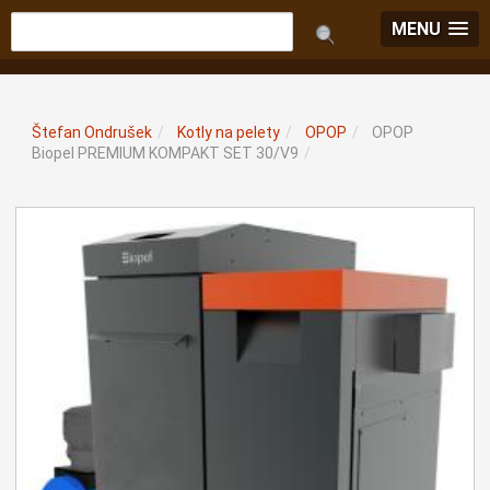
MENU
Štefan Ondrušek
/
Kotly na pelety
/
OPOP
/
OPOP
Biopel PREMIUM KOMPAKT SET 30/V9
/