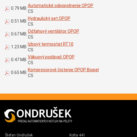
Automatické odpopolnenie OPOP
0.79 MB
CS
Hydraulický set OPOP
0.51 MB
CS
Odťahový ventilátor OPOP
0.67 MB
CS
Izbový termostat RT10
1.23 MB
CS
Vákuový podávač OPOP
0.47 MB
CS
Kompresorové čistenie OPOP Biopel
0.65 MB
CS
Štefan Ondrušek
Kolta 441