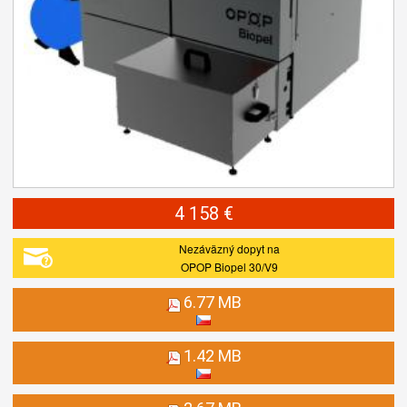
4 158 €
Nezáväzný dopyt na
OPOP Biopel 30/V9
6.77 MB
1.42 MB