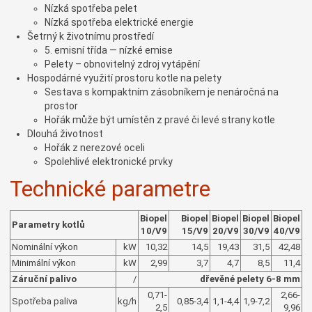
Nízká spotřeba pelet
Nízká spotřeba elektrické energie
Šetrný k životnímu prostředí
5. emisní třída — nízké emise
Pelety – obnovitelný zdroj vytápění
Hospodárné využití prostoru kotle na pelety
Sestava s kompaktním zásobníkem je nenáročná na
prostor
Hořák může být umístěn z pravé či levé strany kotle
Dlouhá životnost
Hořák z nerezové oceli
Spolehlivé elektronické prvky
Technické parametre
Biopel
Biopel
Biopel
Biopel
Biopel
Parametry kotlů
10/V9
15/V9
20/V9
30/V9
40/V9
Nominální výkon
kW
10,32
14,5
19,43
31,5
42,48
Minimální výkon
kW
2,99
3,7
4,7
8,5
11,4
Záruční palivo
/
dřevěné pelety 6-8 mm
0,71-
2,66-
Spotřeba paliva
kg/h
0,85-3,4
1,1-4,4
1,9-7,2
2,5
9,96