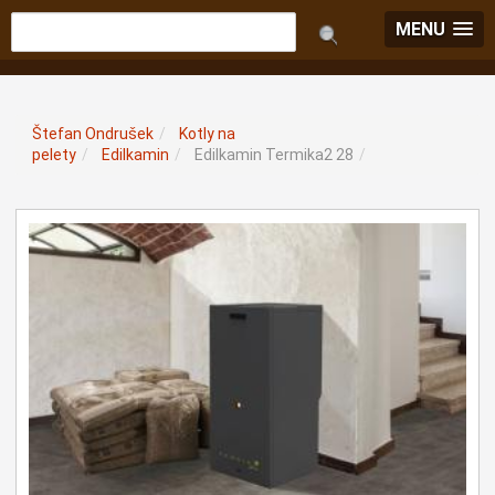
MENU
Štefan Ondrušek
/
Kotly na
pelety
/
Edilkamin
/
Edilkamin Termika2 28
/