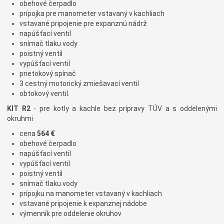
obehové čerpadlo
prípojka pre manometer vstavaný v kachliach
vstavané pripojenie pre expanznú nádrž
napúšťací ventil
snímač tlaku vody
poistný ventil
vypúšťací ventil
prietokový spínač
3 cestný motorický zmiešavací ventil
obtokový ventil.
KIT R2
- pre kotly a kachle bez prípravy TÚV a s oddelenými
okruhmi
cena
564 €
obehové čerpadlo
napúšťací ventil
vypúšťací ventil
poistný ventil
snímač tlaku vody
prípojku na manometer vstavaný v kachliach
vstavané pripojenie k expanznej nádobe
výmenník pre oddelenie okruhov