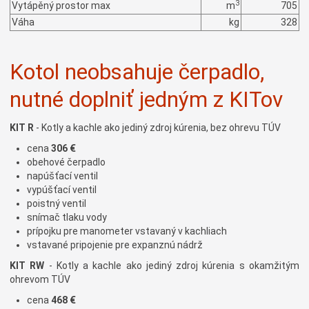
3
Vytápěný prostor max
m
705
Váha
kg
328
Kotol neobsahuje čerpadlo,
nutné doplniť jedným z KITov
KIT R
- Kotly a kachle ako jediný zdroj kúrenia, bez ohrevu TÚV
cena
306 €
obehové čerpadlo
napúšťací ventil
vypúšťací ventil
poistný ventil
snímač tlaku vody
prípojku pre manometer vstavaný v kachliach
vstavané pripojenie pre expanznú nádrž
KIT RW
- Kotly a kachle ako jediný zdroj kúrenia s okamžitým
ohrevom TÚV
cena
468 €