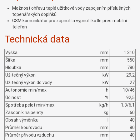
Možnost ohřevu teplé užitkové vody zapojením příslušných
topenářských doplňků
GSM komunikátor pro zapnutí a vypnutí kotle přes mobilní
telefon
Technická data
Výška
mm
1 310
Šířka
mm
550
Hloubka
mm
780
Užitečný výkon
kW
29,2
Užitečný výkon do vody
kW
27
Autonomie min/max
h
10/46
Účinost
%
92,5
Spotřeba pelet min/max
kg/h
1,3/6,1
Zásobník na pelety
kg
60
Obsah výměníku
l
40
Průměr kouřovodu
mm
80
Průměr přívodu vzduchu
mm
40