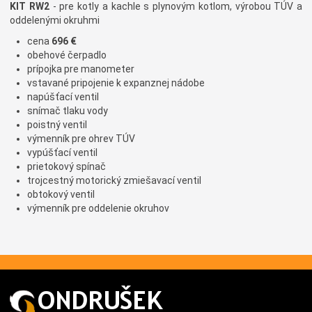
KIT RW2
- pre kotly a kachle s plynovým kotlom, výrobou TÚV a
oddelenými okruhmi
cena
696 €
obehové čerpadlo
prípojka pre manometer
vstavané pripojenie k expanznej nádobe
napúšťací ventil
snímač tlaku vody
poistný ventil
výmenník pre ohrev TÚV
vypúšťací ventil
prietokový spínač
trojcestný motorický zmiešavací ventil
obtokový ventil
výmenník pre oddelenie okruhov