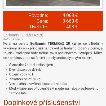
Pôvodne:
4 068
€
Cena:
3 660 €
Ušetríte:
408 €
Edilkamin TERMIKA2 28
Kotol na pelety
Kotel na pelety
Edilkamin TERMIKA2 28 kW
je se středním
výkonem určen k připojení na rozvod ústředního topení v domě, a
to jak k tradičním radiátorům, tak k podlahovému vytápění. Může
se kombinovat se solárními panely anebo plynovým kotlem.
Synoptický panel s displejem
Dvojitá izolace dvířek
Objem vody 40 l
Zásobník pelet 60 kg
Vestavěná uzavřená expanzní nádoba
Modrý kabel pro připojení GSM modemu nebo prostorového
termostatu
Doplňkové příslušenství