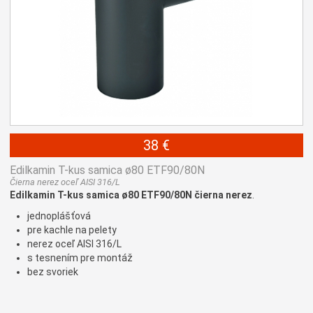
38 €
Edilkamin T-kus samica ø80 ETF90/80N
Čierna nerez oceľ AISI 316/L
Edilkamin T-kus samica ø80 ETF90/80N čierna nerez
.
jednoplášťová
pre kachle na pelety
nerez oceľ AISI 316/L
s tesnením pre montáž
bez svoriek