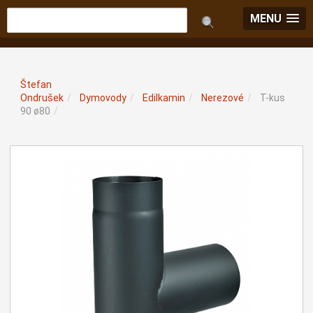
MENU
Štefan
Ondrušek
/
Dymovody
/
Edilkamin
/
Nerezové
/
T-kus
90 ø80
/