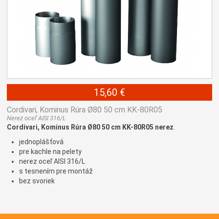
15,60 €
Cordivari, Kominus Rúra Ø80 50 cm KK-80R05
Nerez oceľ AISI 316/L
Cordivari, Kominus Rúra Ø80 50 cm KK-80R05 nerez
.
jednoplášťová
pre kachle na pelety
nerez oceľ AISI 316/L
s tesnením pre montáž
bez svoriek