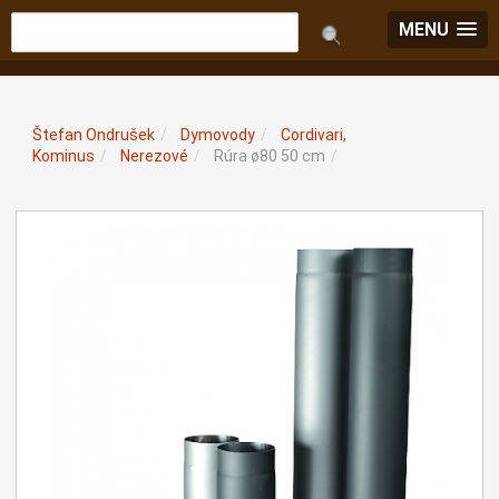
MENU
Štefan Ondrušek
/
Dymovody
/
Cordivari,
Kominus
/
Nerezové
/
Rúra ø80 50 cm
/