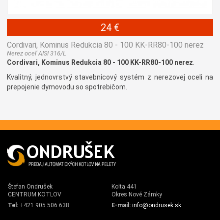
24 €
Cordivari, Kominus Redukcia 80 - 100 KK-RR80-100 nerez
Nerez oceľ AISI 316/L
Cordivari, Kominus Redukcia 80 - 100 KK-RR80-100 nerez
.
Kvalitný, jednovrstvý stavebnicový systém z nerezovej oceli na
prepojenie dymovodu so spotrebičom.
Štefan Ondrušek
Kolta 441
CENTRUM KOTLOV
Okres Nové Zámky
Tel:
+421 905 506 638
E-mail:
info@ondrusek.sk