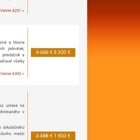
Verner A251 »
orné a hlavne
ch jednotiek,
9 300
€
8 300 €
ch prevádzok a
paľovať všetky
Verner A302 »
ú určené na
hrievaného v
 cirkulačného
vzduchu medzi
2 388
€
1 800 €