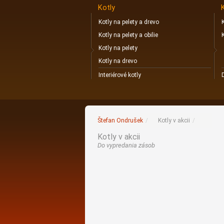
Kotly
Kotly na pelety a drevo
Kotly na pelety a obilie
Kotly na pelety
Kotly na drevo
Interiérové kotly
Štefan Ondrušek
/
Kotly v akcii
/
Kotly v akcii
Do vypredania zásob