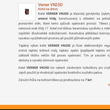
Verner VN25D
Kotol na drevo
Kotel
VERNER VN25D
je klasický pyrolytický (zplyň
emisní třídy
, konstruovaný s ohledem na potlač
prorezivění stěn, které tento způsob spalování provází. Těleso
nerezové oceli třídy 17. Kotel má těžkou keramickou vyzdívku s mik
zajištění dlouhodobé stáložárnosti. Konstrukce přikládací komor
vysokou využitelností prostoru při použití půlmetrových polen.
Tepelný výkon kotle
VERNER VN25D
je řízen elektronickým regu
snímá teplotu kotlové vody, teplotu spalin (popřípadě teplotu m
základě těchto veličin řídí proces spalování. Tím je zaručen v
obsluhy a vysoká účinnost spalování.
Kotel
VERNER VN25D
lze vybavit závěsnými turbulátory pro zvýš
Jejich použití je vhodné při spalování kvalitního suchého paliva.
Záruční lhůta na kotlové těleso je prodloužena na
7 let
!
V