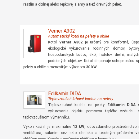
rastlín a obilnej alebo repkovej slamy a tiež drevných peliet.
Verner A302
Automatický kotol na pelety a obilie
Kotol
Verner A302
je určený pre komfortné, úsp
ekologické vykurovanie rodinných domov, bytový
hospodárskych budov, škôl, hotelov, dielní, malý
podobných objektov. Kotol disponuje schopnosťou s
pelety a obilie s menovitým výkonom
30 kW
.
Edilkamin DIDA
Teplovzdušné krbové kachle na pelety
Teplovzdušné kachle na pelety
Edilkamin DIDA
s
vykurovanie objektu pomocou teplého vzduchu o
teplovzdušnom výmenníku.
Výkon kachlí je maximálne
12 kW
, odovzdaného prostredníctvom
ventilátora, sálaním cez sklo ohniska a tepelným prúdením 