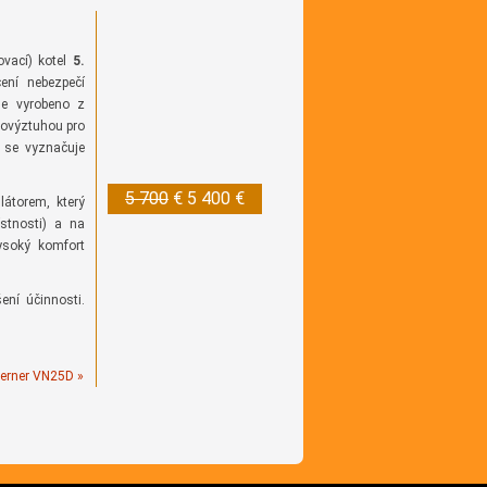
ovací) kotel
5.
ení nebezpečí
 je vyrobeno z
rovýztuhou pro
y se vyznačuje
5 700
€
5 400 €
látorem, který
ístnosti) a na
ysoký komfort
ení účinnosti.
erner VN25D »