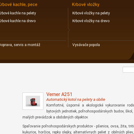
Krbové kachle, pece
Krbové vložky
Krbové kachle na pelety
Krbové vložky na pelety
Krbové kachle na drevo
Krbové vložky na drevo
Doprava, servis a montáž
Vysávače popola
Verner A251
Automatický kotol na pelety a obilie
Komfortné, úsporné a ekologické vykurovanie rod
bytových jednotiek, poľnohospodárskych budov, škol, h
malých prevádzok a obdobných objektov.
Spaľovanie poľnohospodárskych produktov - pšenice, ovsa, žita, trit
kukurice, horčice, repky olejky, alternatívnych peliet z obilných pliev