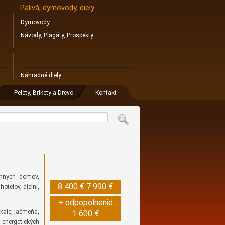
Palivá, dymovody, diely
Dymovody
Návody, Plagáty, Prospekty
Náhradné diely
Pelety, Brikety a Drevo
Kontakt
inných domov,
8 400
€
7 990 €
otelov, dielní,
+ odpopolnenie
ikale, jačmeňa,
1 600 €
, energetických