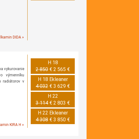
ilkamin DIDA »
H 18
2 850
€
2 565 €
na vykurovanie
 vo výmenníku
H 18 Ekleaner
 radiátorov v
4 032
€
3 629 €
H 22
3 114
€
2 803 €
H 22 Ekleaner
4 308
€
3 850 €
kamin KIRA H »