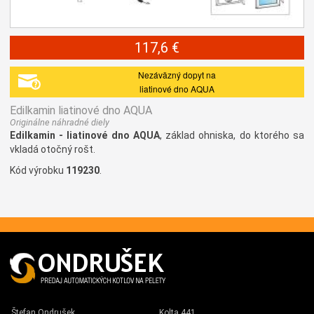
117,6 €
Nezáväzný dopyt na
liatinové dno AQUA
Edilkamin liatinové dno AQUA
Originálne náhradné diely
Edilkamin - liatinové dno AQUA
, základ ohniska, do ktorého sa
vkladá otočný rošt.
Kód výrobku
119230
.
Štefan Ondrušek
Kolta 441