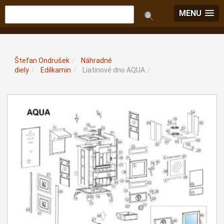
MENU
Štefan Ondrušek
/
Náhradné
diely
/
Edilkamin
/
Liatinové dno AQUA
/