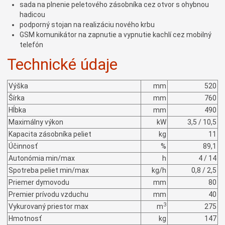
sada na plnenie peletového zásobníka cez otvor s ohybnou
hadicou
podporný stojan na realizáciu nového krbu
GSM komunikátor na zapnutie a vypnutie kachlí cez mobilný
telefón
Technické údaje
Výška
mm
520
Šírka
mm
760
Hĺbka
mm
490
Maximálny výkon
kW
3,5 / 10,5
Kapacita zásobníka peliet
kg
11
Účinnosť
%
89,1
Autonómia min/max
h
4 / 14
Spotreba peliet min/max
kg/h
0,8 / 2,5
Priemer dymovodu
mm
80
Premier prívodu vzduchu
mm
40
3
Vykurovaný priestor max
m
275
Hmotnosť
kg
147