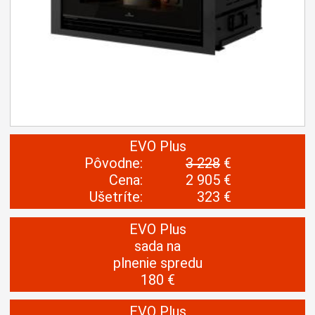
EVO Plus
Pôvodne:
3 228
€
Cena:
2 905 €
Ušetríte:
323 €
EVO Plus
sada na
plnenie spredu
180 €
EVO Plus