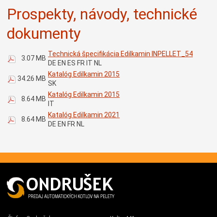
Prospekty, návody, technické
dokumenty
Technická špecifikácia Edilkamin INPELLET_54
3.07 MB
DE EN ES FR IT NL
Katalóg Edilkamin 2015
34.26 MB
SK
Katalóg Edilkamin 2015
8.64 MB
IT
Katalóg Edilkamin 2021
8.64 MB
DE EN FR NL