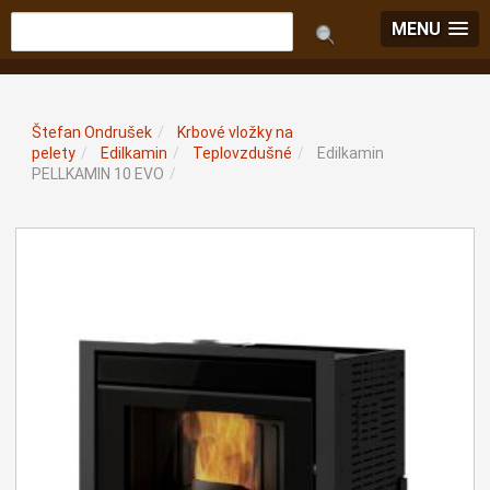
MENU
Štefan Ondrušek
/
Krbové vložky na
pelety
/
Edilkamin
/
Teplovzdušné
/
Edilkamin
PELLKAMIN 10 EVO
/