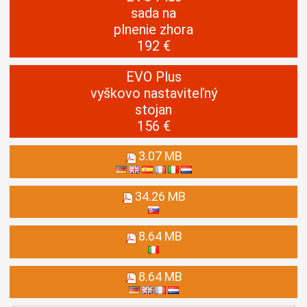
sada na
plnenie zhora
192 €
EVO Plus
vyškovo nastaviteľný
stojan
156 €
3.07 MB
34.26 MB
8.64 MB
8.64 MB