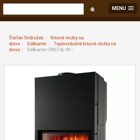
MENU
Štefan Ondrušek
/
Krbové vložky na
drevo
/
Edilkamin
/
Teplovzdušné krbové vložky na
drevo
/
Edilkamin CRISTAL 90
/