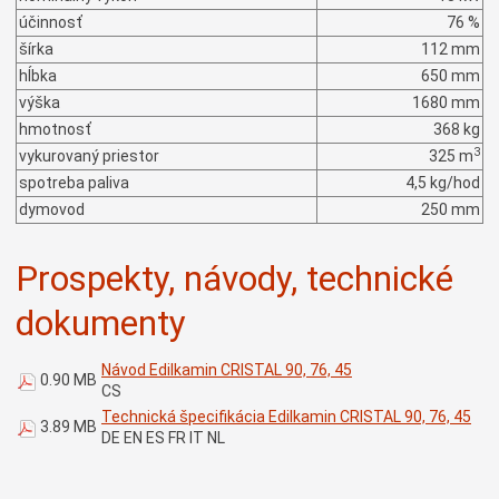
účinnosť
76 %
šírka
112 mm
hĺbka
650 mm
výška
1680 mm
hmotnosť
368 kg
3
vykurovaný priestor
325 m
spotreba paliva
4,5 kg/hod
dymovod
250 mm
Prospekty, návody, technické
dokumenty
Návod Edilkamin CRISTAL 90, 76, 45
0.90 MB
CS
Technická špecifikácia Edilkamin CRISTAL 90, 76, 45
3.89 MB
DE EN ES FR IT NL