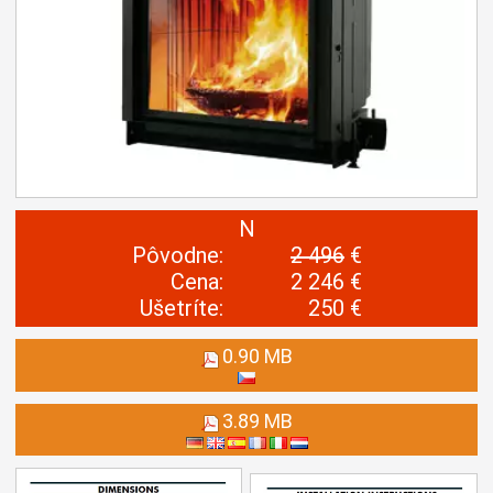
N
Pôvodne:
2 496
€
Cena:
2 246 €
Ušetríte:
250 €
0.90 MB
3.89 MB