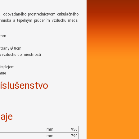
W
, odovzdaného prostredníctvom cirkulačného
 ohniska a tepelným prúdením vzduchu medzi
60mm
 strany Ø 8cm
ho vzduchu do miestnosti
displejom
anie
íslušenstvo
aje
mm
950
mm
790