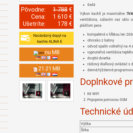
šedá
Pôvodne:
1 788
€
Výkon kachlí je maximálne
7k
Cena:
1 610 €
ventilátora, sálaním cez sklo
Ušetríte:
178 €
plášťom pece.
kompaktné s hĺbkou len 2
Nezáväzný dopyt na
ohnisko z liatiny
kachle ALINA E
odvod spalín voliteľný na 4
nu MB
vypnuteľná ventilácia teplé
dvojité dvierka
rádiový diaľkový ovládač s 
21.21 MB
denné/týždenné programov
Doplnkové pr
Kit WiFi
Pripojenie pomocou GSM
Technické úd
Výška
Šírka