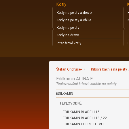
Kotly
Kotly na pelety a drevo
Kotly na pelety a obilie
Kotly na pelety
Kotly na drevo
Interiérové kotly
Štefan Ondrušek
/
Krbové kachle na pelety
Edilkamin ALINA E
Teplovzdušné krbové kachle na pelety
EDILKAMIN
TEPLOVODNÉ
EDILKAMIN BLADE H 15
EDILKAMIN BLADE H 18 / 22
EDILKAMIN CHERIE H EVO