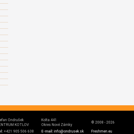
efan Ondrušek
Kolta 441
© 2008 - 2026
ENTRUM KOTLOV
Okres Nové Zámky
l:
+421 905 506 638
E-mail:
info@ondrusek.sk
Freshmen.eu