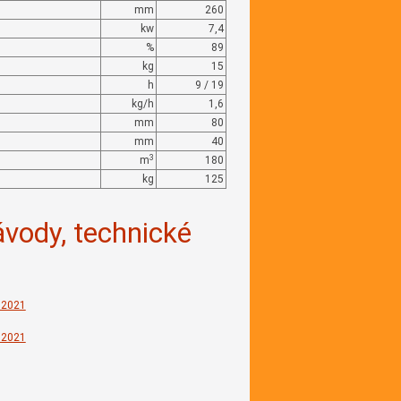
mm
260
kw
7,4
%
89
kg
15
h
9 / 19
kg/h
1,6
mm
80
mm
40
3
m
180
kg
125
ávody, technické
 2021
 2021