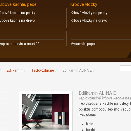
Krbové kachle, pece
Krbové vložky
Krbové kachle na pelety
Krbové vložky na pelety
Krbové kachle na drevo
Krbové vložky na drevo
Doprava, servis a montáž
Vysávače popola
/
Edilkamin
/
Teplovzdušné
/
Edilkamin ALINA E
/
Edilkamin ALINA E
Teplovzdušné krbové kachle na 
Teplovzdušné kachle na pelety
objektu pomocou teplého vzdu
Prevedenie:
biela
bordó