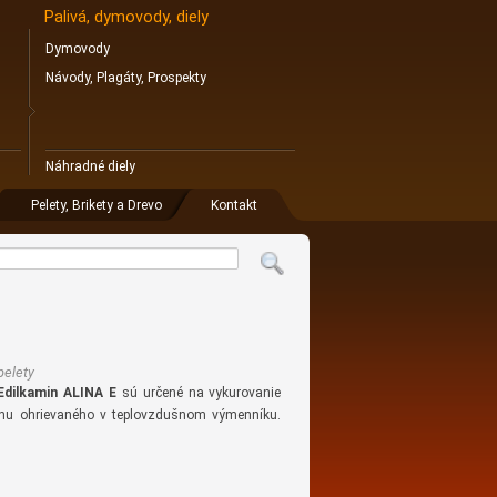
Palivá, dymovody, diely
Dymovody
Návody, Plagáty, Prospekty
Náhradné diely
Pelety, Brikety a Drevo
Kontakt
pelety
Edilkamin ALINA E
sú určené na vykurovanie
chu ohrievaného v teplovzdušnom výmenníku.