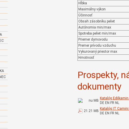
Hĺbka
Maximálny výkon
Účinnosť
Obsah zásobníku peliet
Autónomia min/max
Spotreba peliet min/max
KA
Priemer dymovodu
EC
Premer prívodu vzduchu
Vykurovaný priestor max
Hmotnosť
IKA
Prospekty, n
NEC
dokumenty
Katalóg Edilkamin
nu MB
DE EN FR NL
Katalóg IT Camini
21.21 MB
DE EN FR NL