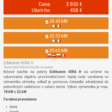
Cena:
3 850 €
Ušetríte:
458 €
28.43 MB
20.33 MB
35.65 MB
Edilkamin KIRA H
Teplovodné krbové kachle na pelety
Krbové kachle na pelety
Edilkamin KIRA H
sú určené na
vykurovanie objektu prostredníctvom teplej vody vyrobenej vo
výmenníku ohniska, odkiaľ je pomocou čerpadla odvádzaná do
jednotlivých radiátorov v celom dome. Výkon výmenníka je max.
18 kW
a
22 kW
Farebné prevedenie:
biela
bordo