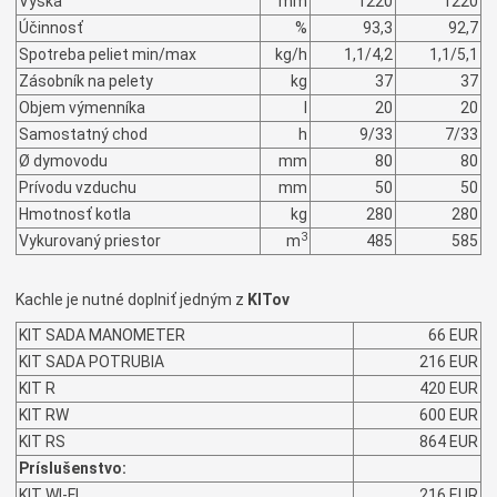
Výška
mm
1220
1220
Účinnosť
%
93,3
92,7
Spotreba peliet min/max
kg/h
1,1/4,2
1,1/5,1
Zásobník na pelety
kg
37
37
Objem výmenníka
l
20
20
Samostatný chod
h
9/33
7/33
Ø dymovodu
mm
80
80
Prívodu vzduchu
mm
50
50
Hmotnosť kotla
kg
280
280
3
Vykurovaný priestor
m
485
585
Kachle je nutné doplniť jedným z
KITov
KIT SADA MANOMETER
66 EUR
KIT SADA POTRUBIA
216 EUR
KIT R
420 EUR
KIT RW
600 EUR
KIT RS
864 EUR
Príslušenstvo:
KIT WI-FI
216 EUR