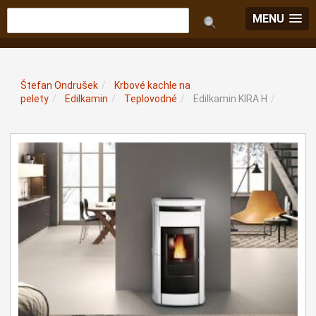
MENU
Štefan Ondrušek
/
Krbové kachle na
pelety
/
Edilkamin
/
Teplovodné
/
Edilkamin KIRA H
/