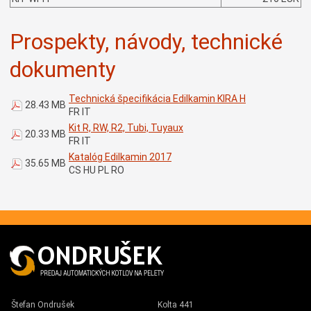
Prospekty, návody, technické
dokumenty
Technická špecifikácia Edilkamin KIRA H
28.43 MB
FR IT
Kit R, RW, R2, Tubi, Tuyaux
20.33 MB
FR IT
Katalóg Edilkamin 2017
35.65 MB
CS HU PL RO
Štefan Ondrušek
Kolta 441