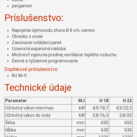
pergamen
Príslušenstvo:
Napojenie dymovodu zhora Ø 8 cm, samec
Ohnisko z ocele
Zasúvacie ovládací panel
Uzavretá expanzná nádoba
Možnosť vypnutia prednej ventilácie teplého vzduchu
Denné a týždenné programovanie
Doplnkové príslušenstvo
Kit Wi-fi
Technické údaje
Parameter
MJ
H 18
H 22
Užitočný výkon min/max
kW
4,9/18,7
4,9/22,5
Užitočný výkov do vody
kW
3,8/16,3
3,8/20
Šírka
mm
650
650
Hĺbka
mm
630
630