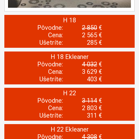
H 18
Pôvodne:
2 850
€
Cena:
2 565 €
Ušetríte:
285 €
H 18 Ekleaner
Pôvodne:
4 032
€
Cena:
3 629 €
Ušetríte:
403 €
H 22
Pôvodne:
3 114
€
Cena:
2 803 €
Ušetríte:
311 €
H 22 Ekleaner
Pôvodne:
4 308
€