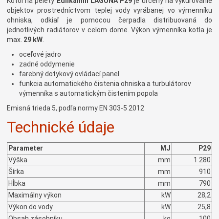
Kotol na pelety
Edilkamin LAGUNA P29
je určený na vykurovanie
objektov prostredníctvom teplej vody vyrábanej vo výmenníku
ohniska, odkiaľ je pomocou čerpadla distribuovaná do
jednotlivých radiátorov v celom dome. Výkon výmenníka kotla je
max.
29 kW
.
oceľové jadro
zadné oddymenie
farebný dotykový ovládací panel
funkcia automatického čistenia ohniska a turbulátorov
výmenníka s automatickým čistením popola
Emisná trieda 5, podľa normy EN 303-5 2012
Technické údaje
Parameter
MJ
P29
Výška
mm
1 280
Šírka
mm
910
Hĺbka
mm
790
Maximálny výkon
kW
28,2
Výkon do vody
kW
25,8
Obsah zásobníku
kg
100