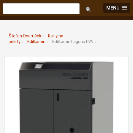
MENU
Štefan Ondrušek
/
Kotly na
pelety
/
Edilkamin
/
Edilkamin Laguna P29
/