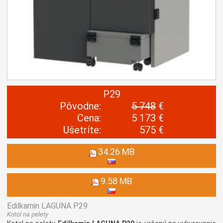
P29
Pôvodne:
5 748
€
Cena:
5 173 €
Ušetríte:
575 €
34.26 MB
9.58 MB
Edilkamin LAGUNA P29
Kotol na pelety