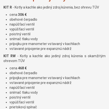
KIT R
- Kotly a kachle ako jediný zdroj kúrenia, bez ohrevu TÚV
cena
306 €
obehové čerpadlo
napúšťací ventil
vypúšťací ventil
poistný ventil
snímač tlaku vody
prípojku pre manometer vstavaný v kachliach
vstavané pripojenie pre expanznú nádrž
KIT RW
- Kotly a kachle ako jediný zdroj kúrenia s okamžitým
ohrevom TÚV
cena
468 €
obehové čerpadlo
prípojka pre manometer vstavaný v kachliach
vstavané pripojenie pre expanznú nádrž
napúšťací ventil
snímač tlaku vody
poistný ventil
vypúšťací ventil
prietokový spínač