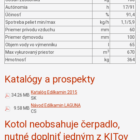
Autónomia
h
17/91
Účinosť
%
91,4
Spotreba peliet min/max
kg/h
1,1/5,9
Priemer prívodu vzduchu
mm
60
Priemer dymovodu
mm
100
Objem vody vo výmenníku
l
65
3
Max vykurovaný priestor
m
670
Hmotnosť
kg
364
Katalógy a prospekty
Katalóg Edilkamin 2015
34.26 MB
SK
Návod Edilkamin LAGUNA
9.58 MB
CS
Kotol neobsahuje čerpadlo,
nutné doplniť jedným z KITov