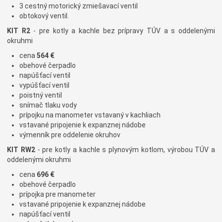
3 cestný motorický zmiešavací ventil
obtokový ventil.
KIT R2
- pre kotly a kachle bez prípravy TÚV a s oddelenými
okruhmi
cena
564 €
obehové čerpadlo
napúšťací ventil
vypúšťací ventil
poistný ventil
snímač tlaku vody
prípojku na manometer vstavaný v kachliach
vstavané pripojenie k expanznej nádobe
výmenník pre oddelenie okruhov
KIT RW2
- pre kotly a kachle s plynovým kotlom, výrobou TÚV a
oddelenými okruhmi
cena
696 €
obehové čerpadlo
prípojka pre manometer
vstavané pripojenie k expanznej nádobe
napúšťací ventil