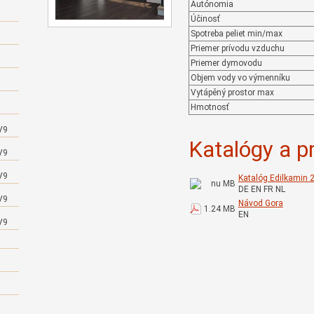
Autónomia
Účinosť
Spotreba peliet min/max
Priemer prívodu vzduchu
Priemer dymovodu
Objem vody vo výmenníku
Vytápěný prostor max
Hmotnosť
V9
Katalógy a p
V9
V9
Katalóg Edilkamin 
nu MB
DE EN FR NL
V9
Návod Gora
1.24 MB
EN
V9