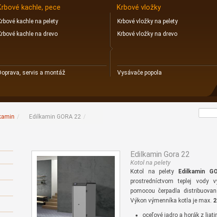
Krbové kachle, pece
Krbové vložky
Krbové kachle na pelety
Krbové vložky na pelety
Krbové kachle na drevo
Krbové vložky na drevo
Doprava, servis a montáž
Vysávače popola
kamin
/
Edilkamin GORA 22
/
Edilkamin Gora 22
Kotol na pelety
Kotol na pelety
Edilkamin G
prostredníctvom teplej vody 
pomocou čerpadla distribuovan
Výkon výmenníka kotla je max.
2
oceľové jadro a horák z liati