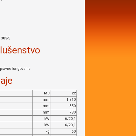
 303-5
slušenstvo
 správne fungovanie
aje
MJ
22
mm
1 310
mm
550
mm
780
kW
6/20,1
kW
6/20,1
kg
60