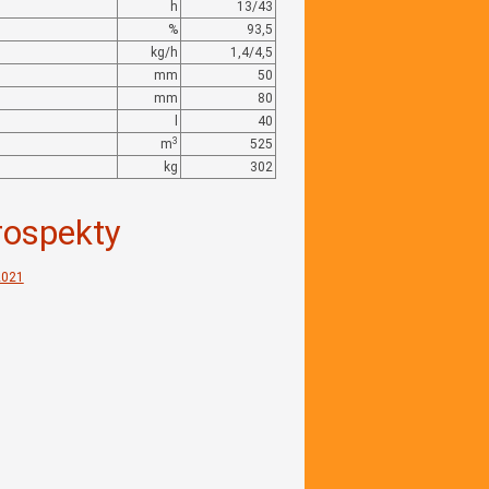
h
13/43
%
93,5
kg/h
1,4/4,5
mm
50
mm
80
l
40
3
m
525
kg
302
rospekty
2021