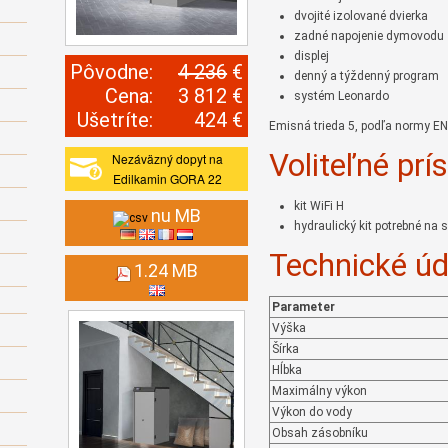
dvojité izolované dvierka
zadné napojenie dymovodu
displej
Pôvodne:
4 236
€
denný a týždenný program
Cena:
3 812 €
systém Leonardo
Ušetríte:
424 €
Emisná trieda 5, podľa normy EN
Voliteľné prí
Nezáväzný dopyt na
Edilkamin GORA 22
kit WiFi H
nu MB
hydraulický kit potrebné na
Technické úd
1.24 MB
Parameter
Výška
Šírka
Hĺbka
Maximálny výkon
Výkon do vody
Obsah zásobníku