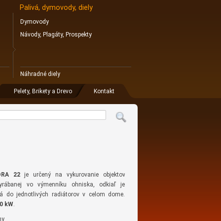
Palivá, dymovody, diely
Dymovody
Návody, Plagáty, Prospekty
Náhradné diely
Pelety, Brikety a Drevo
Kontakt
ORA 22
je určený na vykurovanie objektov
vyrábanej vo výmenníku ohniska, odkiaľ je
á do jednotlivých radiátorov v celom dome.
0 kW
.
ny