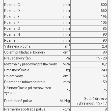
Rozmer C
mm
800
Rozmer D
mm
550
Rozmer E
mm
195
Rozmer F
mm
105
Rozmer G
mm
85
Rozmer H
mm
90
Rozmer I
mm
90
2
Výhrevná plocha
m
2,4
3
Objem prikladacej komory
dm
80
Prevádzkový ťah
Pa
15 - 20
Maximálny pracovný pretlak vody
MPa
0,2
Hmotnosť kotla
kg
240
3
Objem vody
dm
60
Priemer odťahového hrdla
mm
159
Účinnosť kotla pri menovitom
%
75
výkone
Suché drevo o
Predpísané palivo
MJ/kg
výhrevnosti 15 - 17
Premerná spotreba paliva
kg/h
8