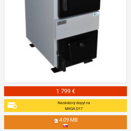
1 799 €
Nezáväzný dopyt na
MAGA D17
4.09 MB