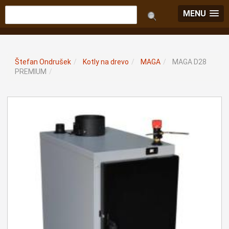
MENU
Štefan Ondrušek
/
Kotly na drevo
/
MAGA
/
MAGA D28
PREMIUM
/