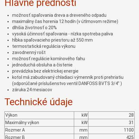
Hlavné prednosti
možnosť spaľovania dreva a dreveného odpadu
maximálny čas horenia 12 hodín (v útlmovom režime)
dlhšia životnosť o 20%
vysoká účinnosť spaľovania - nízka spotreba paliva
hĺbka spaľovacieho priestoru až 550 mm
termostatická regulácia výkonu
zavodnenný rošt
možnosť regulácie komínového ťahu
jednoduchá obsluha a čistenie
prevádzka bez elektrickej energie
kotol má zabudovaný chladiaci výmenník proti prehriatiu
(odporúčané príslušenstvo ventil DANFOSS BVTS 3/4" )
záruka 24 mesiacov
Technické údaje
Výkon
kW
28
Maximálny výkon
kW
31
Rozmer A
mm
1100
Rozmer B
mm
425