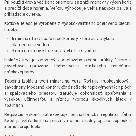
Pri použití dreva väčšieho priemeru sa zníži menovitý výkon kotla
a predĺži doba horenia. Veľkou výhodou je veľká násypka paliva a
prikladacie dvierka.
Kotlové teleso je vyrobené z vysokokvalitného oceľového plechu
hrúbky:
6 mm
na steny spaľovacej komory, ktoré sú v styku s
plameňom a vodou
3 mm na steny, ktoré sú v styku len s vodou
Izolačný kryt je vyrobený z oceľového plechu hrúbky 1 mm a
povrchovo upravený technológiou statického nanášania
práškovej farby.
Tepelnú izoláciu tvorí minerálna vata. Rošt je trubkovnicový -
zavodnený. Moderné konštrukčné riešenie teplovýmenných plôch
a spaľovacieho priestoru zaručuje dokonalosť spaľovania s
vysokou účinnosťou a nízkou tvorbou škodlivých látok v
spalinách.
Reguláciu výkonu zabezpečuje termostatický regulátor ťahu.
Kotol je vzhľadom na priaznivú cenu vhodný aj ako doplnok k
inému zdroju tepla.