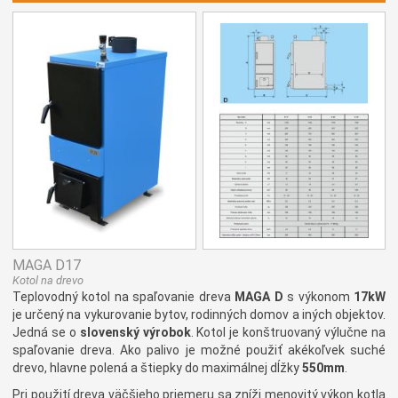
MAGA D17
Kotol na drevo
Teplovodný kotol na spaľovanie dreva
MAGA D
s výkonom
17kW
je určený na vykurovanie bytov, rodinných domov a iných objektov.
Jedná se o
slovenský výrobok
. Kotol je konštruovaný výlučne na
spaľovanie dreva. Ako palivo je možné použiť akékoľvek suché
drevo, hlavne polená a štiepky do maximálnej dĺžky
550mm
.
Pri použití dreva väčšieho priemeru sa zníži menovitý výkon kotla