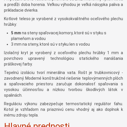
a predĺži doba horenia. Veľkou výhodou je veľká násypka paliva a
prikladacie dvierka.
Kotlové teleso je vyrobené z vysokokvalitného oceľového plechu
hrúbky:
5 mm
na steny spaľovacej komory, ktoré sú v styku s
plameňom a vodou
3 mm na steny, ktoré sú v styku len s vodou
Izolačný kryt je vyrobený z oceľového plechu hrúbky 1 mm a
povrchovo upravený technológiou statického nanášania
práškovej farby.
Tepelnú izoláciu tvorí minerálna vata. Rošt je trubkovnicový -
zavodnený. Moderné konštrukčné riešenie teplovýmenných plôch
a spaľovacieho priestoru zaručuje dokonalosť spaľovania s
vysokou účinnosťou a nízkou tvorbou škodlivých látok v
spalinách.
Reguláciu výkonu zabezpečuje termostatický regulátor ťahu.
Kotol je vzhľadom na priaznivú cenu vhodný aj ako doplnok k
inému zdroju tepla.
Hlavné prednosti