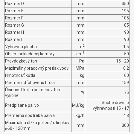
Rozmer D
mm
350
Rozmer E
mm
195
Rozmer F
mm
105
Rozmer G
mm
85
Rozmer H
mm
90
Rozmer I
mm
90
2
Výhrevná plocha
m
1,5
3
Objem prikladacej komory
dm
50
Prevádzkový ťah
Pa
15 - 20
Maximálny pracovný pretlak vody
MPa
0,2
Hmotnosť kotla
kg
160
Priemer odťahového hrdla
mm
159
Účinnosť kotla pri menovitom
%
75
výkone
Suché drevo o
Predpísané palivo
MJ/kg
výhrevnosti 15 - 17
Premerná spotreba paliva
kg/h
4,8
Maximálna dĺžka polien / štiepkov
mm
300
⌀60 - 120mm