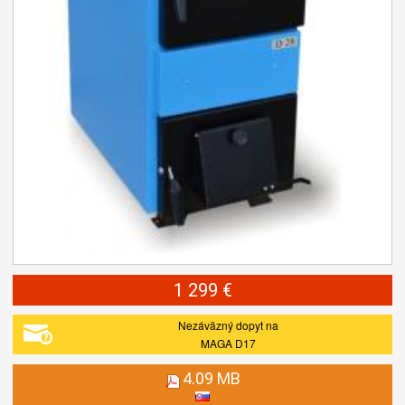
1 299 €
Nezáväzný dopyt na
MAGA D17
4.09 MB