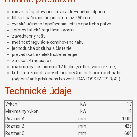
možnosť spaľovania dreva a dreveného odpadu
hĺbka spaľovacieho priestoru až 550 mm
vysoká účinnosť spaľovania - nízka spotreba paliva
termostatická regulácia výkonu
zavodnenný rošt
možnosť regulácie komínového ťahu
jednoduchá obsluha a čistenie
prevádzka bez elektrickej energie
záruka 24 mesiacov
maximálny čas horenia 12 hodín (v útlmovom režime)
kotol má zabudovaný chladiaci výmenník proti prehriatiu
(odporúčané príslušenstvo ventil DANFOSS BVTS 3/4" )
Technické údaje
Výkon
kW
17
Maximálny výkon
kW
18
Rozmer A
mm
1100
Rozmer B
mm
425
Rozmer C
mm
600