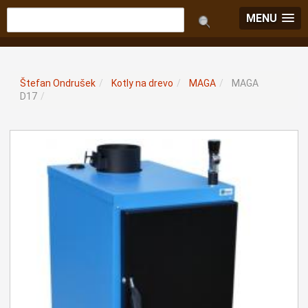
MENU
Štefan Ondrušek
/
Kotly na drevo
/
MAGA
/
MAGA
D17
/