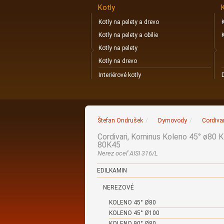
Kotly
Kotly na pelety a drevo
Kotly na pelety a obilie
Kotly na pelety
Kotly na drevo
Interiérové kotly
Štefan Ondrušek
/
Dymovody
/
Cordiva
Cordivari, Kominus Koleno 45° ø80 
80K45
Nerez oceľ AISI 316/L
EDILKAMIN
NEREZOVÉ
KOLENO 45° Ø80
KOLENO 45° Ø100
KOLENO 90° Ø80