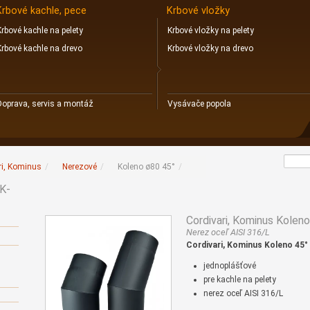
Krbové kachle, pece
Krbové vložky
Krbové kachle na pelety
Krbové vložky na pelety
Krbové kachle na drevo
Krbové vložky na drevo
Doprava, servis a montáž
Vysávače popola
ri, Kominus
/
Nerezové
/
Koleno ø80 45°
/
KK-
Cordivari, Kominus Kole
Nerez oceľ AISI 316/L
Cordivari, Kominus Koleno 45°
jednoplášťové
pre kachle na pelety
nerez oceľ AISI 316/L