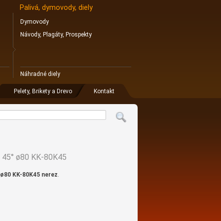
Palivá, dymovody, diely
Dymovody
Návody, Plagáty, Prospekty
Náhradné diely
Pelety, Brikety a Drevo
Kontakt
no 45° ø80 KK-80K45
 ø80 KK-80K45 nerez
.