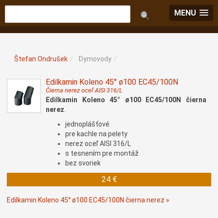
MENU
Štefan Ondrušek
/
Dymovody
/
Edilkamin Koleno 45° ø100 EC45/100N
Čierna nerez oceľ AISI 316/L
Edilkamin Koleno 45° ø100 EC45/100N čierna
nerez
.
jednoplášťové
pre kachle na pelety
nerez oceľ AISI 316/L
s tesnením pre montáž
bez svoriek
24 €
Edilkamin Koleno 45° ø100 EC45/100N čierna nerez »