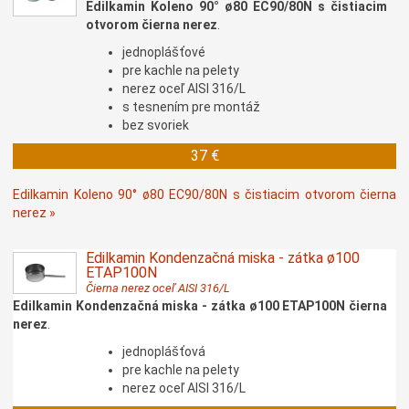
Edilkamin Koleno 90° ø80 EC90/80N s čistiacim
otvorom čierna nerez
.
jednoplášťové
pre kachle na pelety
nerez oceľ AISI 316/L
s tesnením pre montáž
bez svoriek
37 €
Edilkamin Koleno 90° ø80 EC90/80N s čistiacim otvorom čierna
nerez »
Edilkamin Kondenzačná miska - zátka ø100
ETAP100N
Čierna nerez oceľ AISI 316/L
Edilkamin Kondenzačná miska - zátka ø100 ETAP100N čierna
nerez
.
jednoplášťová
pre kachle na pelety
nerez oceľ AISI 316/L