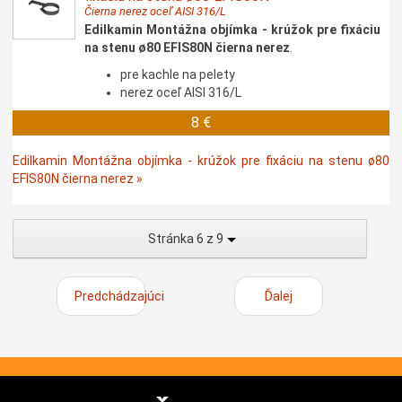
Čierna nerez oceľ AISI 316/L
Edilkamin Montážna objímka - krúžok pre fixáciu
na stenu ø80 EFIS80N čierna nerez
.
pre kachle na pelety
nerez oceľ AISI 316/L
8 €
Edilkamin Montážna objímka - krúžok pre fixáciu na stenu ø80
EFIS80N čierna nerez »
Stránka 6 z 9
Predchádzajúci
Ďalej